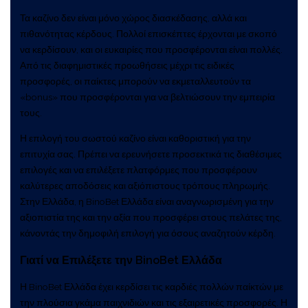
Τα καζίνο δεν είναι μόνο χώρος διασκέδασης, αλλά και
πιθανότητας κέρδους. Πολλοί επισκέπτες έρχονται με σκοπό
να κερδίσουν, και οι ευκαιρίες που προσφέρονται είναι πολλές.
Από τις διαφημιστικές προωθήσεις μέχρι τις ειδικές
προσφορές, οι παίκτες μπορούν να εκμεταλλευτούν τα
«bonus» που προσφέρονται για να βελτιώσουν την εμπειρία
τους.
Η επιλογή του σωστού καζίνο είναι καθοριστική για την
επιτυχία σας. Πρέπει να ερευνήσετε προσεκτικά τις διαθέσιμες
επιλογές και να επιλέξετε πλατφόρμες που προσφέρουν
καλύτερες αποδόσεις και αξιόπιστους τρόπους πληρωμής.
Στην Ελλάδα, η BinoBet Ελλάδα είναι αναγνωρισμένη για την
αξιοπιστία της και την αξία που προσφέρει στους πελάτες της,
κάνοντάς την δημοφιλή επιλογή για όσους αναζητούν κέρδη.
Γιατί να Επιλέξετε την BinoBet Ελλάδα
Η BinoBet Ελλάδα έχει κερδίσει τις καρδιές πολλών παίκτών με
την πλούσια γκάμα παιχνιδιών και τις εξαιρετικές προσφορές. Η