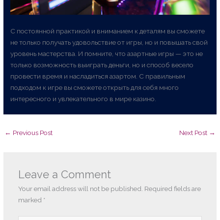
С постоянной практикой и вниманием к деталям вы сможете
не только получать удовольствие от игры, но и повышать свой
уровень мастерства. И помните, что азартные игры — это не
только возможность выиграть деньги, но и способ весело
провести время и насладиться азартом. С правильным
подходом к игре вы сможете открыть для себя много
интересного и увлекательного в мире казино.
←
Previous Post
Next Post
→
Leave a Comment
Your email address will not be published.
Required fields are
marked
*