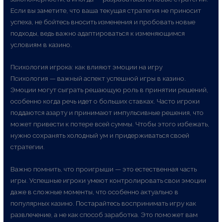
Если вы заметите, что ваша текущая стратегия не приносит
успеха, не бойтесь вносить изменения и пробовать новые
подходы, ведь важно адаптироваться к изменяющимся
условиям в казино.
Психология игрока: как влияют эмоции на игру
Психология — важный аспект успешной игры в казино.
Эмоции могут сыграть решающую роль в принятии решений,
особенно когда речь идет о больших ставках. Часто игроки
поддаются азарту и принимают импульсивные решения, что
может привести к потере всей суммы. Чтобы этого избежать,
нужно сохранять холодный ум и придерживаться своей
стратегии.
Важно помнить, что проигрыши — это естественная часть
игры. Успешные игроки умеют контролировать свои эмоции
даже в сложные моменты, что особенно актуально в
популярных казино. Постарайтесь воспринимать игру как
развлечение, а не как способ заработка. Это поможет вам