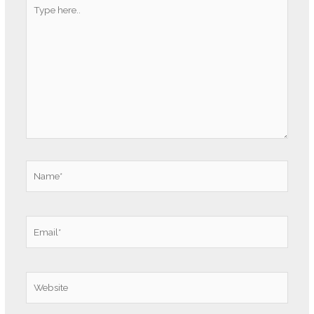
Type
here..
Name*
Email*
Website