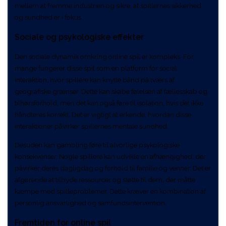
mellem at fremme industrien og sikre, at spillernes sikkerhed
og sundhed er i fokus.
Sociale og psykologiske effekter
Den sociale dynamik omkring online spil er kompleks. For
mange fungerer disse spil som en platform for social
interaktion, hvor spillere kan knytte bånd på tværs af
geografiske grænser. Dette kan skabe følelsen af fællesskab og
tilhørsforhold, men det kan også føre til isolation, hvis det ikke
håndteres korrekt. Det er vigtigt at erkende, hvordan disse
interaktioner påvirker spillernes mentale sundhed.
Desuden kan gambling føre til alvorlige psykologiske
konsekvenser. Nogle spillere kan udvikle en afhængighed, der
påvirker deres dagligdag og forhold til familie og venner. Det er
afgørende at tilbyde ressourcer og støtte til dem, der måtte
kæmpe med spilleproblemer. Dette kræver en kombination af
personlig ansvarlighed og samfundsintervention.
Fremtiden for online spil