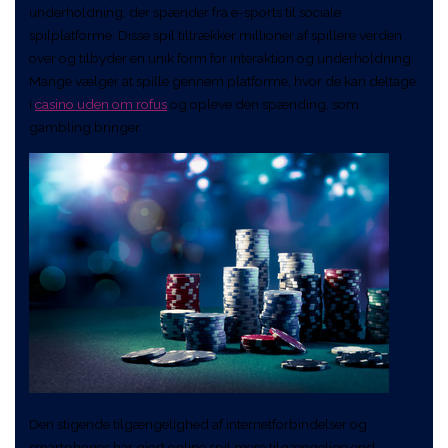
underholdning, der spænder fra e-sports til sociale
spilplatforme. Disse spil tiltrækker millioner af spillere verden
over og tilbyder en unik form for interaktion og underholdning.
Mange vælger at spille gennem platforme, hvor de kan deltage
i
casino uden om rofus
og opleve den spænding, som
gambling bringer.
Den stigende tilgængelighed af internetforbindelser og
smartphones har gjort online spil mere tilgængelige end