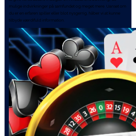
mulige indvirkninger på samfundet og meget mere. Uanset om
du er en erfaren spiller eller blot nysgerrig, håber vi at kunne
tilbyde værdifuld information.