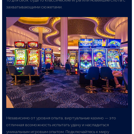
захватывающими сюжетами.
Независимо от уровня опыта, виртуальные казино — это
отличная возможность испытать удачу и насладиться
уникальным игровым опытом. Подключайтесь к миру