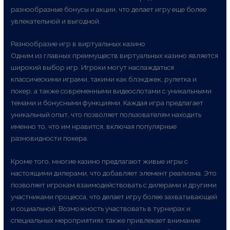
разнообразные бонусы и акции, что делает игру еще более
увлекательной и выгодной.
Разнообразие игр в виртуальных казино
Одним из главных преимуществ виртуальных казино является
широкий выбор игр. Игроки могут наслаждаться
классическими играми, такими как блэкджек, рулетка и
покер, а также современными видеослотами с уникальными
темами и бонусными функциями. Каждая игра предлагает
уникальный опыт, что позволяет пользователям находить
именно то, что им нравится, включая популярные
разновидности покера.
Кроме того, многие казино предлагают живые игры с
настоящими дилерами, что добавляет элемент реализма. Это
позволяет игрокам взаимодействовать с дилерами и другими
участниками процесса, что делает игру более захватывающей
и социальной. Возможность участвовать в турнирах и
специальных мероприятиях также привлекает внимание