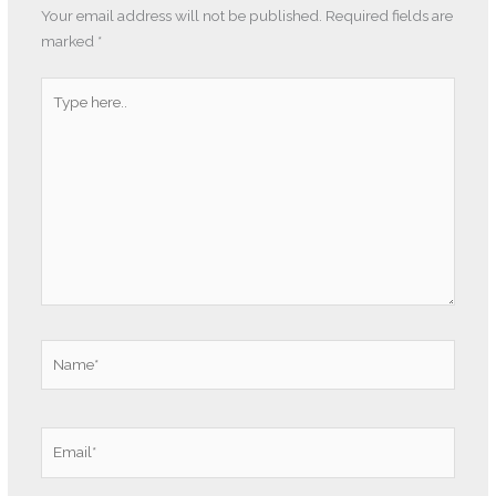
Your email address will not be published.
Required fields are
marked
*
Type
here..
Name*
Email*