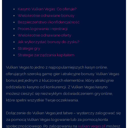
Kasyno Vulkan Vegas: Co oferuje?
Wielokrotnie odnawiane bonusy
Bezpieczeństwo i konfidencjalność
Proces logowania i rejestracji
Wielokrotnie odnawiane oferty
Jak wykorzystać bonusy do zysku?
Strategie gry
Strategie zarządzania kapitałem
Vulkan Vegas to jedno z najpopularniejszych kasyn online,
oferujących szeroką gamę gier i atrakcyjne bonusy. Vulkan Vegas
bonus jest jednym z kluczowych elementów, który atrakcyjnie
oddziela to kasyno od konkurencji. Z Vulkan Vegas kasyno
możesz cieszyć się niezwykłym doświadczeniem gry online,
które spełni wszystkie Twoje oczekiwania.
Dołączenie do Vulkan Vegas jest łatwe – wystarczy zalogować się
za pomocą Vulkan Vegas logowanie lub za pomocą konta
społecznościowego. Po zalogowaniu na
vulkan vegas pl
możesz