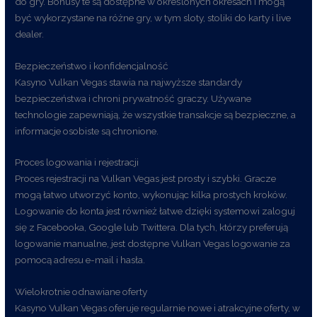
do gry. Bonusy te są dostępne w określonych okresach i mogą
być wykorzystane na różne gry, w tym sloty, stoliki do karty i live
dealer.
Bezpieczeństwo i konfidencjalność
Kasyno Vulkan Vegas stawia na najwyższe standardy
bezpieczeństwa i chroni prywatność graczy. Używane
technologie zapewniają, że wszystkie transakcje są bezpieczne, a
informacje osobiste są chronione.
Proces logowania i rejestracji
Proces rejestracji na Vulkan Vegas jest prosty i szybki. Gracze
mogą łatwo utworzyć konto, wykonując kilka prostych kroków.
Logowanie do konta jest również łatwe dzięki systemowi zaloguj
się z Facebooka, Google lub Twittera. Dla tych, którzy preferują
logowanie manualne, jest dostępne Vulkan Vegas logowanie za
pomocą adresu e-mail i hasła.
Wielokrotnie odnawiane oferty
Kasyno Vulkan Vegas oferuje regularnie nowe i atrakcyjne oferty, w