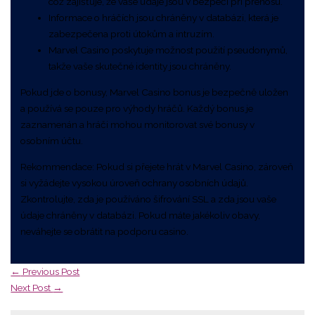
což zajišťuje, že vaše údaje jsou v bezpečí při přenosu.
Informace o hráčích jsou chráněny v databázi, která je
zabezpečena proti útokům a intruzím.
Marvel Casino poskytuje možnost použití pseudonymů,
takže vaše skutečné identity jsou chráněny.
Pokud jde o bonusy, Marvel Casino bonus je bezpečně uložen
a používá se pouze pro výhody hráčů. Každý bonus je
zaznamenán a hráči mohou monitorovat své bonusy v
osobním účtu.
Rekommendace: Pokud si přejete hrát v Marvel Casino, zároveň
si vyžádejte vysokou úroveň ochrany osobních údajů.
Zkontrolujte, zda je používáno šifrování SSL a zda jsou vaše
údaje chráněny v databázi. Pokud máte jakékoliv obavy,
neváhejte se obrátit na podporu casino.
←
Previous Post
Next Post
→