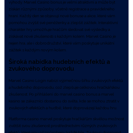
výhody. Marvel Casino bonus je velmi atraktivní a může být
získán různými způsoby, včetně registrace a pravidelného
hraní. Každý den se objevují nové bonuse a akce, které vám
pomohou zvýšit své peněženky a zlepšit zážitek. Interaktivní
charakter hry umožňuje hračům sledovat své výsledky a
získávat nové zkušenosti s každým kolem. Marvel Casino je
nejen hra, ale i dobrodružství, které vám poskytuje unikátní
zážitek s každým novým kolem.
Široká nabídka hudebních efektů a
zvukového doprovodu
Marvel Casino Login nabízí výjimečnou šířku zvukových efektů
a hudebního doprovodu, což zlepšuje celkovou hračkářskou
zkušenost. Po přihlášení do marvel casino bonus a marvel
kasino se zákazníci dostanou do světa, kde se mohou ztratit v
zvukových efektůch a hudbě, které doprovázejí každou hru.
Platforma casino marvel poskytuje hračkářům skvělou možnost
zvětšit svou zkušenost prostřednictvím různých zvukových
efektů, které jsou přizpůsobeny každé hře. Zvukový doprovod,