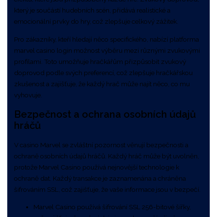
který je součástí hudebních scén, přidává realistické a
emocionální prvky do hry, což zlepšuje celkový zážitek.
Pro zákazníky, kteří hledají něco specifického, nabízí platforma
marvel casino login možnost výběru mezi různými zvukovými
profilami. Toto umožňuje hračkářům přizpůsobit zvukový
doprovod podle svých preferencí, což zlepšuje hračkářskou
zkušenost a zajišťuje, že každý hrač může najít něco, co mu
vyhovuje.
Bezpečnost a ochrana osobních údajů
hráčů
V casino Marvel se zvláštní pozornost věnují bezpečnosti a
ochraně osobních údajů hráčů. Každý hráč může být uvolněn,
protože Marvel Casino používá nejnovější technologie k
ochraně dat. Každý transakce je zaznamenána a chráněna
šifrováním SSL, což zajišťuje, že vaše informace jsou v bezpečí.
Marvel Casino používá šifrování SSL 256-bitové šířky,