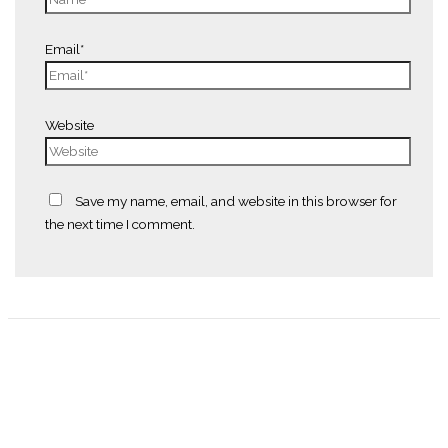
Email*
Website
Save my name, email, and website in this browser for
the next time I comment.
Call for All Your​
Reservations