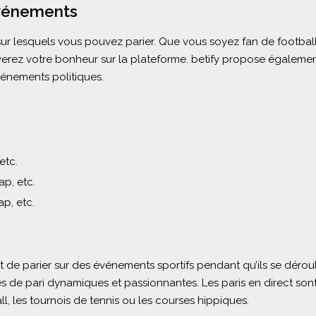
vénements
r lesquels vous pouvez parier. Que vous soyez fan de football,
uverez votre bonheur sur la plateforme. betify propose égaleme
événements politiques.
etc.
p, etc.
p, etc.
 de parier sur des événements sportifs pendant qu’ils se déroul
és de pari dynamiques et passionnantes. Les paris en direct son
l, les tournois de tennis ou les courses hippiques.