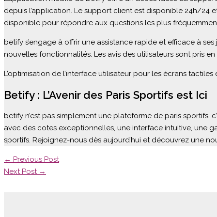
depuis l’application. Le support client est disponible 24h/24
disponible pour répondre aux questions les plus fréquemmen
betify s’engage à offrir une assistance rapide et efficace à se
nouvelles fonctionnalités. Les avis des utilisateurs sont pris
L’optimisation de l’interface utilisateur pour les écrans tactiles
Betify : L’Avenir des Paris Sportifs est Ici
betify n’est pas simplement une plateforme de paris sportifs,
avec des cotes exceptionnelles, une interface intuitive, une 
sportifs. Rejoignez-nous dès aujourd’hui et découvrez une nouv
←
Previous Post
Next Post
→