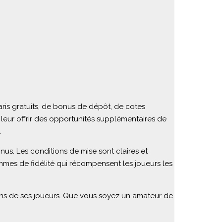
ris gratuits, de bonus de dépôt, de cotes
leur offrir des opportunités supplémentaires de
.
us. Les conditions de mise sont claires et
mes de fidélité qui récompensent les joueurs les
oins de ses joueurs. Que vous soyez un amateur de