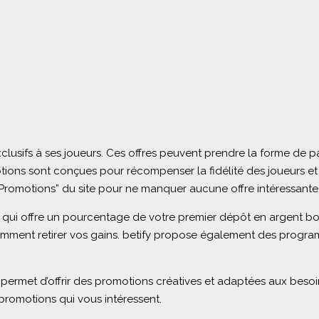
usifs à ses joueurs. Ces offres peuvent prendre la forme de pa
ions sont conçues pour récompenser la fidélité des joueurs et 
 “Promotions” du site pour ne manquer aucune offre intéressante
 qui offre un pourcentage de votre premier dépôt en argent bon
ment retirer vos gains. betify propose également des program
ui permet d’offrir des promotions créatives et adaptées aux bes
 promotions qui vous intéressent.