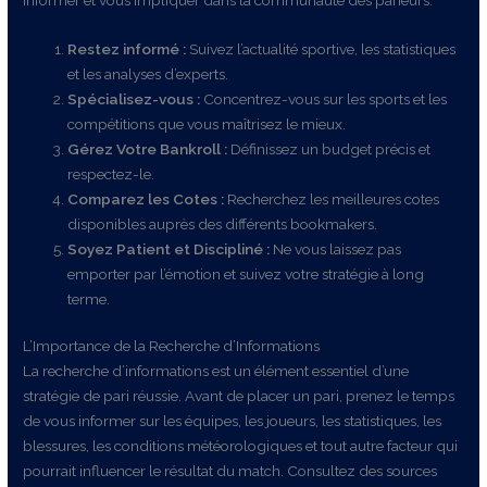
Restez informé :
Suivez l’actualité sportive, les statistiques
et les analyses d’experts.
Spécialisez-vous :
Concentrez-vous sur les sports et les
compétitions que vous maîtrisez le mieux.
Gérez Votre Bankroll :
Définissez un budget précis et
respectez-le.
Comparez les Cotes :
Recherchez les meilleures cotes
disponibles auprès des différents bookmakers.
Soyez Patient et Discipliné :
Ne vous laissez pas
emporter par l’émotion et suivez votre stratégie à long
terme.
L’Importance de la Recherche d’Informations
La recherche d’informations est un élément essentiel d’une
stratégie de pari réussie. Avant de placer un pari, prenez le temps
de vous informer sur les équipes, les joueurs, les statistiques, les
blessures, les conditions météorologiques et tout autre facteur qui
pourrait influencer le résultat du match. Consultez des sources