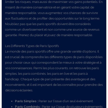
limiter les risques, mais aussi de maximiser vos gains potentiels. En
misant de manière conservatrice et en gérant votre capital de
manière responsable, vous augmentez vos chances de survivre
aux fluctuations et de profiter des opportunités sur le long terme.
N’oubliez pas que les paris sportifs doivent être considérés
comme un divertissement et non comme une source de revenus
garantie. Prenez du plaisir et jouez de manière responsable.
Les Différents Types de Paris Sportifs
Le monde des paris sportifs offre une grande variété d’options. Il
est crucial de comprendre les différents types de paris disponibles
pour choisir ceux qui correspondent le mieux à votre stratégie et à
vos connaissances. Parmi les plus courants, on retrouve les paris
simples, les paris combinés, les paris en live et les paris à
handicap. Chaque type de pari présente des avantages et des
inconvénients, et il est important de les connaître pour prendre des
décisions éclairées.
Paris Simples :
Parier sur l’issue d’un seul événement.
Paris Combinés :
Parier sur l’issue de plusieurs événements