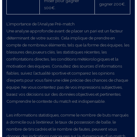
miser pour gagner
gagner 200€.
100€.
L’importance de l’Analyse Pré-match
Une analyse approfondie avant de placer un pari est un facteur
déterminant de votre succès. Cela implique de prendre en
compte de nombreux éléments, tels que la forme des équipes, les
blessures des joueurs clés, les statistiques récentes, les
confrontations directes, les conditions météorologiques et la
motivation des équipes. Consultez des sources d’informations
fiables, suivez l’actualité sportive et comparez les opinions
d’experts pour vous faire une idée précise des chances de chaque
équipe. Ne vous contentez pas de vos impressions subjectives,
basez vos décisions sur des données objectives et pertinentes.
Comprendre le contexte du match est indispensable.
Les informations statistiques, comme le nombre de buts marqués
à domicile ou à l’extérieur, le taux de possession de balle, le
nombre de tirs cadrés et le nombre de fautes, peuvent vous
donner des indications précieuses sur la dynamique d’un match.