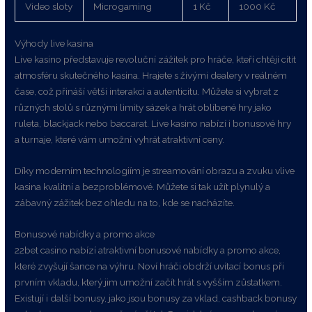
Video sloty
Microgaming
1 Kč
1000 Kč
Výhody live kasina
Live kasino představuje revoluční zážitek pro hráče, kteří chtějí cítit
atmosféru skutečného kasina. Hrajete s živými dealery v reálném
čase, což přináší větší interakci a autenticitu. Můžete si vybrat z
různých stolů s různými limity sázek a hrát oblíbené hry jako
ruleta, blackjack nebo baccarat. Live kasino nabízí i bonusové hry
a turnaje, které vám umožní vyhrát atraktivní ceny.
Díky moderním technologiím je streamování obrazu a zvuku vlive
kasina kvalitní a bezproblémové. Můžete si tak užít plynulý a
zábavný zážitek bez ohledu na to, kde se nacházíte.
Bonusové nabídky a promo akce
22bet casino nabízí atraktivní bonusové nabídky a promo akce,
které zvyšují šance na výhru. Noví hráči obdrží uvítací bonus při
prvním vkladu, který jim umožní začít hrát s vyšším zůstatkem.
Existují i další bonusy, jako jsou bonusy za vklad, cashback bonusy