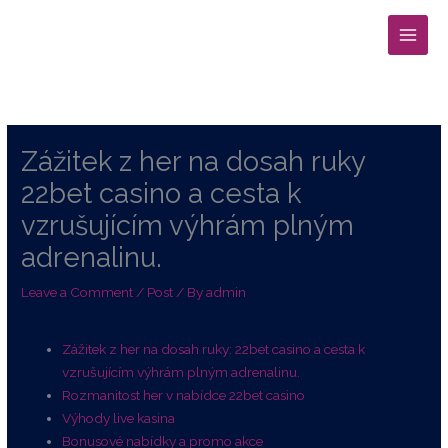
Skip
to
content
Zážitek z her na dosah ruky
22bet casino a cesta k
vzrušujícím výhrám plným
adrenalinu.
Leave a Comment
/
Post
/ By
admin
Zážitek z her na dosah ruky: 22bet casino a cesta k
vzrušujícím výhrám plným adrenalinu.
Rozmanitost her v nabídce 22bet casino
Výhody live kasina
Bonusové nabídky a promo akce