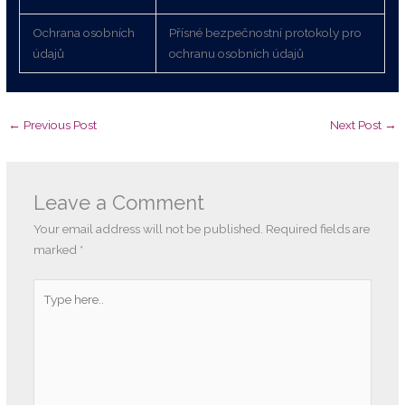
Ochrana osobních
Přísné bezpečnostní protokoly pro
údajů
ochranu osobních údajů
←
Previous Post
Next Post
→
Leave a Comment
Your email address will not be published.
Required fields are
marked
*
Type
here..