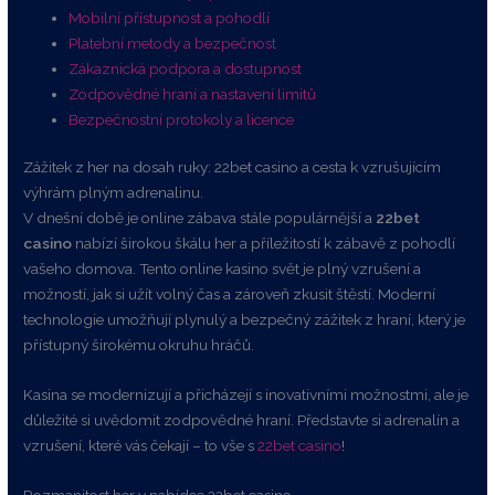
Mobilní přístupnost a pohodlí
Platební metody a bezpečnost
Zákaznická podpora a dostupnost
Zodpovědné hraní a nastavení limitů
Bezpečnostní protokoly a licence
Zážitek z her na dosah ruky: 22bet casino a cesta k vzrušujícím
výhrám plným adrenalinu.
V dnešní době je online zábava stále populárnější a
22bet
casino
nabízí širokou škálu her a příležitostí k zábavě z pohodlí
vašeho domova. Tento online kasino svět je plný vzrušení a
možností, jak si užít volný čas a zároveň zkusit štěstí. Moderní
technologie umožňují plynulý a bezpečný zážitek z hraní, který je
přístupný širokému okruhu hráčů.
Kasina se modernizují a přicházejí s inovativními možnostmi, ale je
důležité si uvědomit zodpovědné hraní. Představte si adrenalín a
vzrušení, které vás čekají – to vše s
22bet casino
!