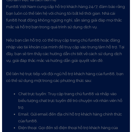
Fun88 Việt Nam cung cấp hỗ trợ khách hàng 24/7, đảm bảo rằng
bạn luôn có thể liên hệ với chúng tôi bất kể thời gian. Nhà cái
fun88 hoạt động không ngừng nghỉ, sẵn sàng giải đáp mọi thắc
mắc và hỗ trợ bạn trong quá trình sử dụng dịch vụ.
Nếu bạn cần hỗ trợ, có thể truy cập trang chủ fun88 hoặc đăng
nhập vào tài khoản của mình để truy cập vào trung tâm hỗ trợ. Tại
đây, bạn sẽ tìm thấy các hướng dẫn chi tiết về cách sử dụng dịch
vụ, giải đáp thắc mắc và hướng dẫn giải quyết vấn đề.
Để liên hệ trực tiếp với đội ngũ hỗ trợ khách hàng của fun88, bạn
có thể sử dụng một trong các phương thức sau:
Chat trực tuyến: Truy cập trang chủ fun88 và nhấp vào
biểu tượng chat trực tuyến để trò chuyện với nhân viên hỗ
trợ.
Email: Gửi email đến địa chỉ hỗ trợ khách hàng chính thức
của fun88.
Điện thoại: Gọi đến số điện thoại hỗ trợ khách hàng của