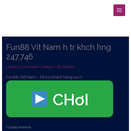
Skip
to
content
Fun88 Vit Nam h tr khch hng
247.746
Leave a Comment
/
News
/ By
admin
Fun88 Việt Nam – hỗ trợ khách hàng 24/7
CHơI
Содержимое