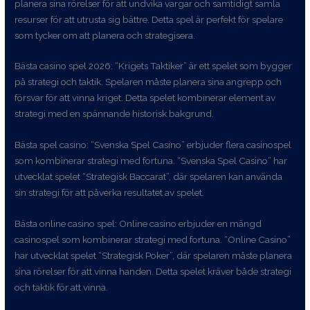
planera sina rörelser för att undvika vargar och samtidigt samla
resurser för att utrusta sig bättre. Detta spel är perfekt för spelare
som tycker om att planera och strategisera.
Bästa casino spel 2026: “Krigets Taktiker” är ett spelet som bygger
på strategi och taktik. Spelaren måste planera sina angrepp och
försvar för att vinna kriget. Detta spelet kombinerar element av
strategi med en spännande historisk bakgrund.
Bästa spel casino: “Svenska Spel Casino” erbjuder flera casinospel
som kombinerar strategi med fortuna. “Svenska Spel Casino” har
utvecklat spelet “Strategisk Baccarat”, där spelaren kan använda
sin strategi för att påverka resultatet av spelet.
Bästa online casino spel: Online casino erbjuder en mängd
casinospel som kombinerar strategi med fortuna. “Online Casino”
har utvecklat spelet “Strategisk Poker”, där spelaren måste planera
sina rörelser för att vinna handen. Detta spelet kräver både strategi
och taktik för att vinna.