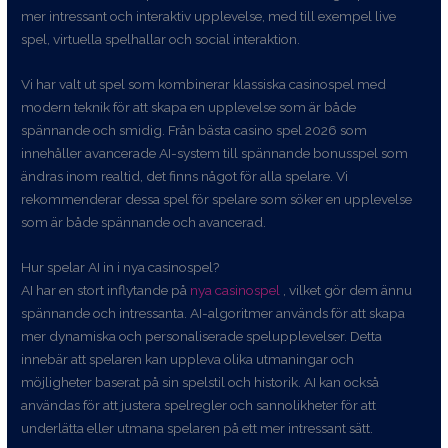
mer intressant och interaktiv upplevelse, med till exempel live
spel, virtuella spelhallar och social interaktion.
Vi har valt ut spel som kombinerar klassiska casinospel med
modern teknik för att skapa en upplevelse som är både
spännande och smidig. Från bästa casino spel 2026 som
innehåller avancerade AI-system till spännande bonusspel som
ändras inom realtid, det finns något för alla spelare. Vi
rekommenderar dessa spel för spelare som söker en upplevelse
som är både spännande och avancerad.
Hur spelar AI in i nya casinospel?
AI har en stort inflytande på
nya casinospel
, vilket gör dem ännu
spännande och intressanta. AI-algoritmer används för att skapa
mer dynamiska och personaliserade spelupplevelser. Detta
innebär att spelaren kan uppleva olika utmaningar och
möjligheter baserat på sin spelstil och historik. AI kan också
användas för att justera spelregler och sannolikheter för att
underlätta eller utmana spelaren på ett mer intressant sätt.