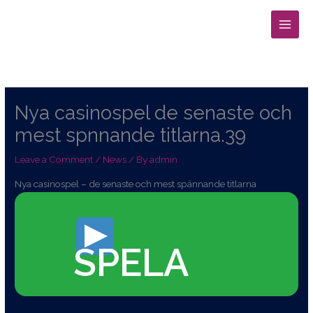
Skip
to
content
Nya casinospel de senaste och
mest spnnande titlarna.39
Leave a Comment
/
News
/ By
admin
Nya casinospel – de senaste och mest spännande titlarna
SPELA