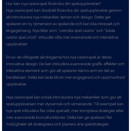
Hur kan nya casinospel förändra din spelupplevelse?
Nya casinospel kan drastiskt förändra din spelupplevelse genom
att introducera nya mekaniker, teman och design. Detta ger
spelaren en ny dimension av spelande och kan öka intresset och
engagemang. Nya titlar som “svenska spel casino” och “bästa
casino spel 2026” erbjuder ofta mer avancerade och interaktiva
upplevelser.
En av de viktigaste särdragarna hos nya casinospel är deras
innovativa design. De kan inkludera avancerade grafik, effekter och
interaktiva element som gör att spelaren känns som en del av
berättelsen. Detta kan leda till en mer engagerad och uppmuntrad
upplevelse.
Nya casinospel kan också introducera nya mekaniker som gör att
spelupplevelsen mer dynamisk och utmanande. Till exempel kan
nya spel inkludera fler olika spelsätt, mer komplexa strategier eller
mer avancerade bonusfunktioner. Detta kan ge spelaren fler
möjligheter att strategisera och planera sina spelstrategier.