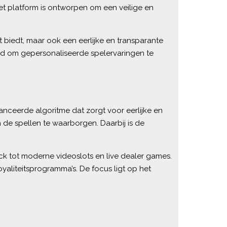
et platform is ontworpen om een veilige en
t biedt, maar ook een eerlijke en transparante
id om gepersonaliseerde spelervaringen te
nceerde algoritme dat zorgt voor eerlijke en
n de spellen te waarborgen. Daarbij is de
ack tot moderne videoslots en live dealer games.
aliteitsprogramma’s. De focus ligt op het