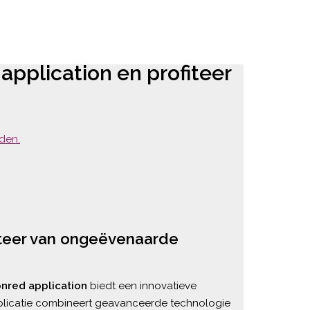
application en profiteer
den.
fiteer van ongeëvenaarde
nred application
biedt een innovatieve
pplicatie combineert geavanceerde technologie