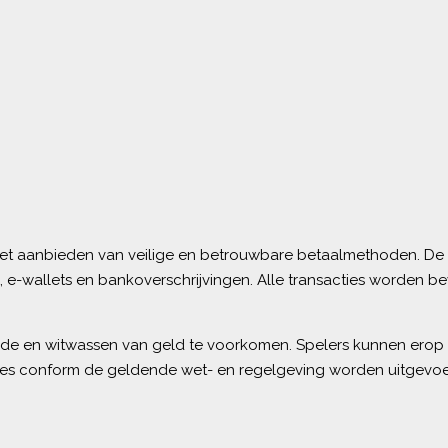
 het aanbieden van veilige en betrouwbare betaalmethoden. De
, e-wallets en bankoverschrijvingen. Alle transacties worden 
aude en witwassen van geld te voorkomen. Spelers kunnen erop 
ties conform de geldende wet- en regelgeving worden uitgevoerd