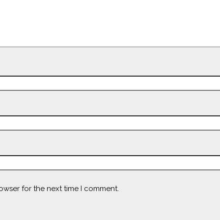
owser for the next time I comment.