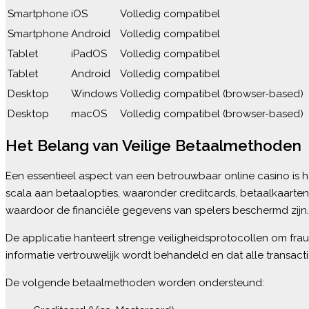
Smartphone
iOS
Volledig compatibel
Smartphone
Android
Volledig compatibel
Tablet
iPadOS
Volledig compatibel
Tablet
Android
Volledig compatibel
Desktop
Windows
Volledig compatibel (browser-based)
Desktop
macOS
Volledig compatibel (browser-based)
Het Belang van Veilige Betaalmethoden
Een essentieel aspect van een betrouwbaar online casino is
scala aan betaalopties, waaronder creditcards, betaalkaarten
waardoor de financiële gegevens van spelers beschermd zijn.
De applicatie hanteert strenge veiligheidsprotocollen om fr
informatie vertrouwelijk wordt behandeld en dat alle transac
De volgende betaalmethoden worden ondersteund: