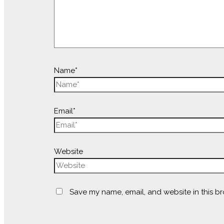
Name*
Email*
Website
Save my name, email, and website in this br