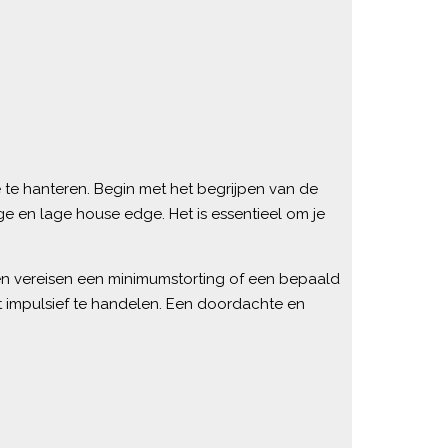
e te hanteren. Begin met het begrijpen van de
e en lage house edge. Het is essentieel om je
n vereisen een minimumstorting of een bepaald
et impulsief te handelen. Een doordachte en