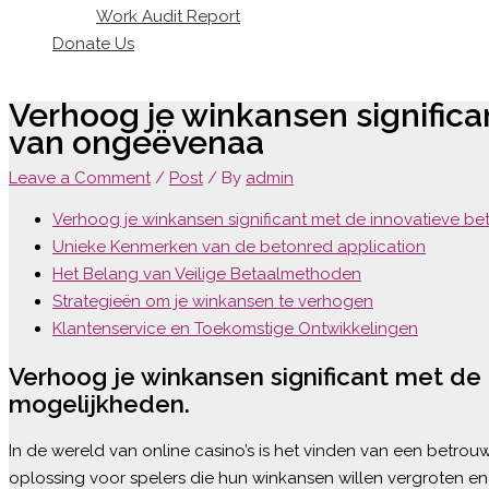
Work Audit Report
Donate Us
Verhoog je winkansen significa
van ongeëvenaa
Leave a Comment
/
Post
/ By
admin
Verhoog je winkansen significant met de innovatieve b
Unieke Kenmerken van de betonred application
Het Belang van Veilige Betaalmethoden
Strategieën om je winkansen te verhogen
Klantenservice en Toekomstige Ontwikkelingen
Verhoog je winkansen significant met de
mogelijkheden.
In de wereld van online casino’s is het vinden van een betro
oplossing voor spelers die hun winkansen willen vergroten 