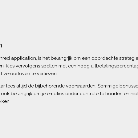
n
nred application, is het belangrijk om een doordachte strategi
en. Kies vervolgens spellen met een hoog uitbetalingspercentag
t veroorloven te verliezen.
ar lees altijd de bijbehorende voorwaarden. Sommige bonusse
is ook belangrijk om je emoties onder controle te houden en ni
kken.