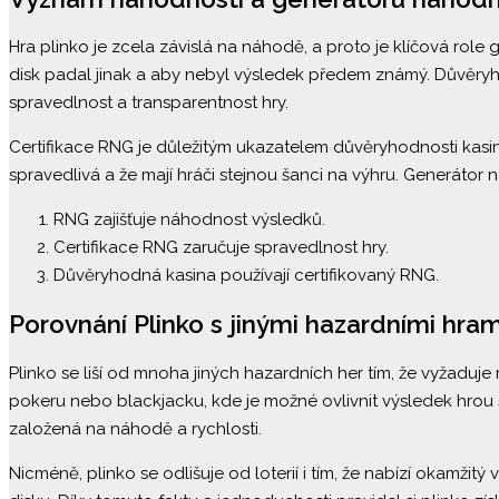
Hra plinko je zcela závislá na náhodě, a proto je klíčová role
disk padal jinak a aby nebyl výsledek předem známý. Důvěryhod
spravedlnost a transparentnost hry.
Certifikace RNG je důležitým ukazatelem důvěryhodnosti kasina. H
spravedlivá a že mají hráči stejnou šanci na výhru. Generátor 
RNG zajišťuje náhodnost výsledků.
Certifikace RNG zaručuje spravedlnost hry.
Důvěryhodná kasina používají certifikovaný RNG.
Porovnání Plinko s jinými hazardními hram
Plinko se liší od mnoha jiných hazardních her tím, že vyžaduje 
pokeru nebo blackjacku, kde je možné ovlivnit výsledek hrou str
založená na náhodě a rychlosti.
Nicméně, plinko se odlišuje od loterií i tím, že nabízí okamž