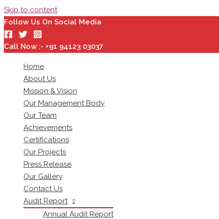
Skip to content
Follow Us On Social Media
Call Now :-
+91 94123 03037
Home
About Us
Mission & Vision
Our Management Body
Our Team
Achievements
Certifications
Our Projects
Press Release
Our Gallery
Contact Us
Audit Report
Annual Audit Report