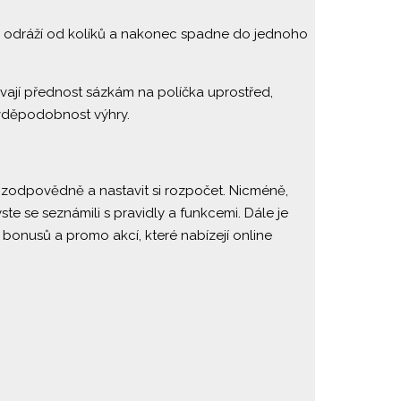
k se odráží od kolíků a nakonec spadne do jednoho
 dávají přednost sázkám na políčka uprostřed,
pravděpodobnost výhry.
t zodpovědně a nastavit si rozpočet. Nicméně,
ste se seznámili s pravidly a funkcemi. Dále je
t bonusů a promo akcí, které nabízejí online