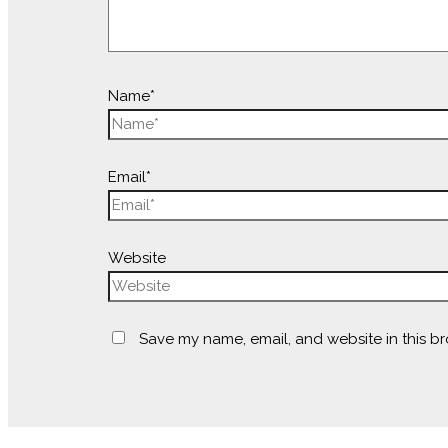
Name*
Email*
Website
Save my name, email, and website in this br