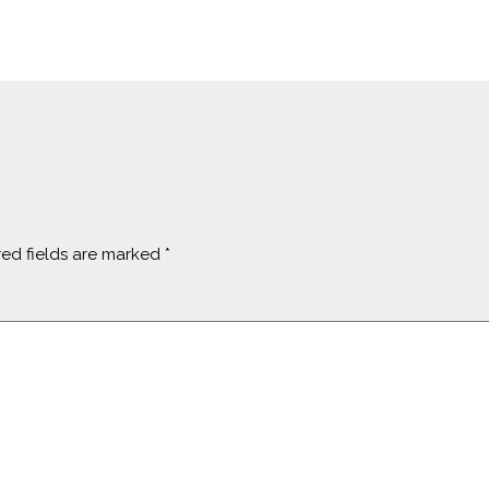
red fields are marked
*