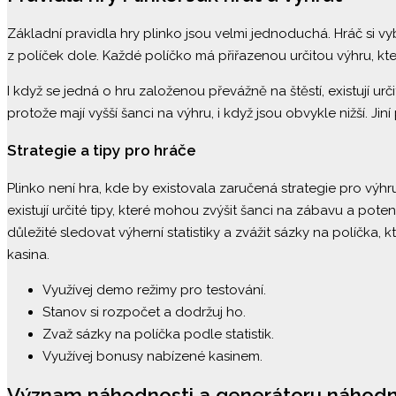
Základní pravidla hry plinko jsou velmi jednoduchá. Hráč si v
z políček dole. Každé políčko má přiřazenou určitou výhru, která 
I když se jedná o hru založenou převážně na štěstí, existují ur
protože mají vyšší šanci na výhru, i když jsou obvykle nižší. Jin
Strategie a tipy pro hráče
Plinko není hra, kde by existovala zaručená strategie pro výh
existují určité tipy, které mohou zvýšit šanci na zábavu a pote
důležité sledovat výherní statistiky a zvážit sázky na políčka,
kasina.
Využívej demo režimy pro testování.
Stanov si rozpočet a dodržuj ho.
Zvaž sázky na políčka podle statistik.
Využívej bonusy nabízené kasinem.
Význam náhodnosti a generátoru náhodn