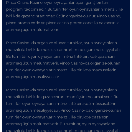
Pinco Online Kazino, oyun oynayanlar üçün geniş bir turnir
programı təqdim edir. Bu turnirlər, oyun oynayanların mənzili ilə
birlikdə qazancını artırmaq üçün organize olunur. Pinco Casino,
pinco promo code və pinco casino promo code ilə qazancınızı
artırmaq üçün məlumat verir.
Pinco Casino-da organize olunan turnirlər, oyun oynayanların
mənzili ilə birlikdə məxsusələrini artırmaq üçün məsuliyyət alır.
Bu turnirlər, oyun oynayanların mənzili ilə birlikdə qazancını
artırmaq üçün məlumat verir. Pinco Casino-da organize olunan
turnirlər, oyun oynayanların mənzili ilə birlikdə məxsusələrini
artırmaq üçün məsuliyyət alır.
Pinco Casino-da organize olunan turnirlər, oyun oynayanların
mənzili ilə birlikdə qazancını artırmaq üçün məlumat verir. Bu
turnirlər, oyun oynayanların mənzili ilə birlikdə məxsusələrini
artırmaq üçün məsuliyyət alır. Pinco Casino-da organize olunan
turnirlər, oyun oynayanların mənzili ilə birlikdə qazancını
artırmaq üçün məlumat verir. Bu turnirlər, oyun oynayanların
mənzili ilə birlikdə məxsusələrini artırmaq üçün məsuliyyət alır.