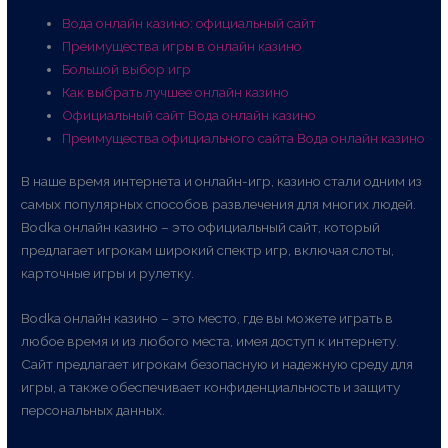
Вода онлайн казино: официальный сайт
Преимущества игры в онлайн казино
Большой выбор игр
Как выбрать лучшее онлайн казино
Официальный сайт Вода онлайн казино
Преимущества официального сайта Вода онлайн казино
В наше время интернета и онлайн-игр, казино стали одним из
самых популярных способов развлечения для многих людей.
Вodka онлайн казино – это официальный сайт, который
предлагает игрокам широкий спектр игр, включая слоты,
карточные игры и рулетку.
Вodka онлайн казино – это место, где вы можете играть в
любое время и из любого места, имея доступ к интернету.
Сайт предлагает игрокам безопасную и надежную среду для
игры, а также обеспечивает конфиденциальность и защиту
персональных данных.