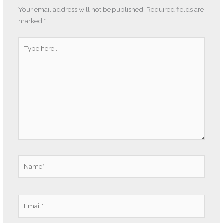
Your email address will not be published.
Required fields are
marked
*
Type
here..
Name*
Email*