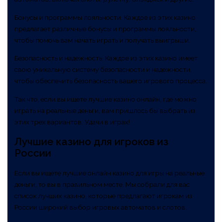
Бонусы и программы лояльности. Каждое из этих казино
предлагает различные бонусы и программы лояльности,
чтобы помочь вам начать играть и получать выигрыши.
Безопасность и надежность. Каждое из этих казино имеет
свою уникальную систему безопасности и надежности,
чтобы обеспечить безопасность вашего игрового процесса.
Так что, если вы ищете лучшие казино онлайн, где можно
играть на реальные деньги, вам пришлось бы выбрать из
этих трех вариантов. Удачи в играх!
Лучшие казино для игроков из
России
Если вы ищете лучшие онлайн казино для игры на реальные
деньги, то вы в правильном месте. Мы собрали для вас
список лучших казино, которые предлагают игрокам из
России широкий выбор игровых автоматов и слотов.