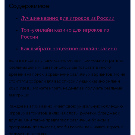
Содержимое
Лучшие казино для игроков из России
Топ-5 онлайн казино для игроков из
России
Как выбрать надежное онлайн-казино
Если вы ищете лучшие казино онлайн, где можно играть на
реальные деньги, вам пришлось бы потратить много
времени на поиск и сравнение различных вариантов. Но не
стоит! Мы собрали для вас список лучших казино онлайн
2026, где вы можете играть на деньги и получать реальные
выигрыши.
Каждое из этих казино имеет свою уникальную коллекцию
игровых автоматов, включая слоты, рулетку, блэкджек и
другие. Они также предлагают различные бонусы и
программы лояльности, чтобы помочь вам начать играть и
получать выигрыши.