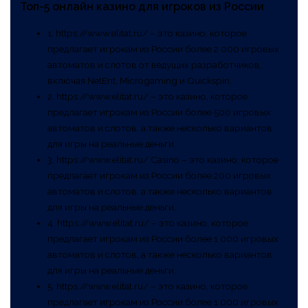
Топ-5 онлайн казино для игроков из России
1. https://www.elitat.ru/ – это казино, которое
предлагает игрокам из России более 2 000 игровых
автоматов и слотов от ведущих разработчиков,
включая NetEnt, Microgaming и Quickspin.
2. https://www.elitat.ru/ – это казино, которое
предлагает игрокам из России более 500 игровых
автоматов и слотов, а также несколько вариантов
для игры на реальные деньги.
3. https://www.elitat.ru/ Casino – это казино, которое
предлагает игрокам из России более 200 игровых
автоматов и слотов, а также несколько вариантов
для игры на реальные деньги.
4. https://www.elitat.ru/ – это казино, которое
предлагает игрокам из России более 1 000 игровых
автоматов и слотов, а также несколько вариантов
для игры на реальные деньги.
5. https://www.elitat.ru/ – это казино, которое
предлагает игрокам из России более 1 000 игровых