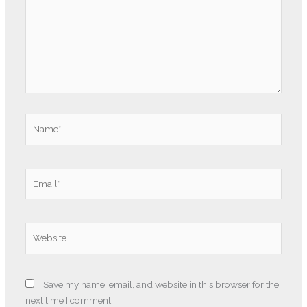
Name*
Email*
Website
Save my name, email, and website in this browser for the
next time I comment.