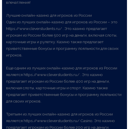
впечатления!
Лучшие онлайн-казино для игроков из России
Один из лучших онлайн-казино для игроков из России – это
https://www.cleverstudents.ru/ . Это казино предлагает
игрокам из России более 500 игр на деньги, включая слоты,
карточные игры и рулетку. Казино также предлагает
приветственные бонусы и программу лояльности для своих
игроков.
Еще одним из лучших онлайн-казино для игроков из России
является https://www.cleverstudents.ru/ . Это казино
предлагает игрокам из России более 400 игр на деньги,
включая слоты, карточные игры и спорт. Казино также
предлагает приветственные бонусы и программу лояльности
для своих игроков.
Третьим из лучших онлайн-казино для игроков из России
является https://www.cleverstudents.ru/ Casino. Это казино
предлагает игрокам из России более 200 игр на деньги,