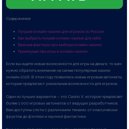
Содержимое
Лучшие онлайн-казино для игроков из России
Как выбрать лучшее онлайн-казино для себя
Важные факторы при выборе онлайн-казино
Преимущества игры в онлайн-казино
Если вы ищете новые возможности для игры на деньги, то вам
нужно обратить внимание на самые популярные казино
онлайн 2026. В этом году появились новые игровые автоматы,
которые предлагают уникальные возможности для игроков.
Один из лучших вариантов – это Casino X, которое предлагает
более 1 000 игровых автоматов от ведущих разработчиков.
Вам доступны слоты с различными темами, от классических
фруктов до фэнтези и научной фантастики.