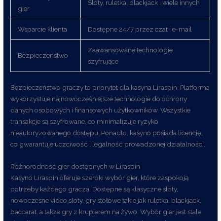
Sloty, ruletka, blackjack i wiele innych
gier
Wsparcie klienta
Dostępne 24/7 przez czat i e-mail
Zaawansowane technologie
Bezpieczeństwo
szyfrujące
Bezpieczeństwo graczy to priorytet dla kasyna Liraspin. Platforma
wykorzystuje najnowocześniejsze technologie do ochrony
danych osobowych i finansowych użytkowników. Wszystkie
transakcje są szyfrowane, co minimalizuje ryzyko
nieautoryzowanego dostępu. Ponadto, kasyno posiada licencję,
co gwarantuje uczciwość i legalność prowadzonej działalności.
Różnorodność gier dostępnych w Liraspin
Kasyno Liraspin oferuje szeroki wybór gier, które zaspokoją
potrzeby każdego gracza. Dostępne są klasyczne sloty,
nowoczesne video sloty, gry stołowe takie jak ruletka, blackjack,
baccarat, a także gry z krupierem na żywo. Wybór gier jest stale