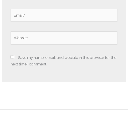
Email*
Website
Save my name, email, and website in this browser for the
next time I comment.