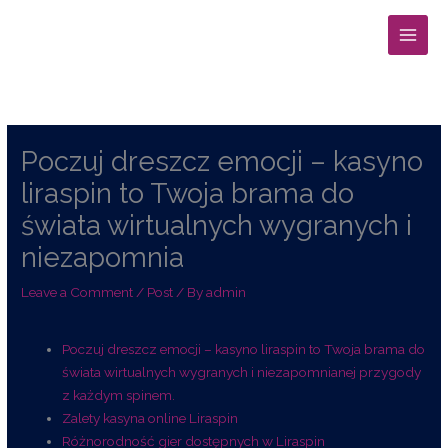
Skip
to
content
Poczuj dreszcz emocji – kasyno
liraspin to Twoja brama do
świata wirtualnych wygranych i
niezapomnia
Leave a Comment
/
Post
/ By
admin
Poczuj dreszcz emocji – kasyno liraspin to Twoja brama do
świata wirtualnych wygranych i niezapomnianej przygody
z każdym spinem.
Zalety kasyna online Liraspin
Różnorodność gier dostępnych w Liraspin