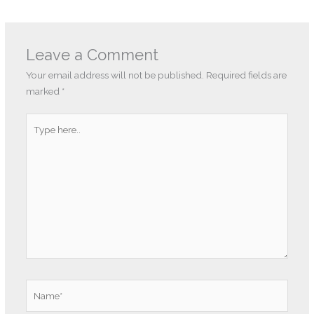
Leave a Comment
Your email address will not be published.
Required fields are
marked
*
Type
here..
Name*