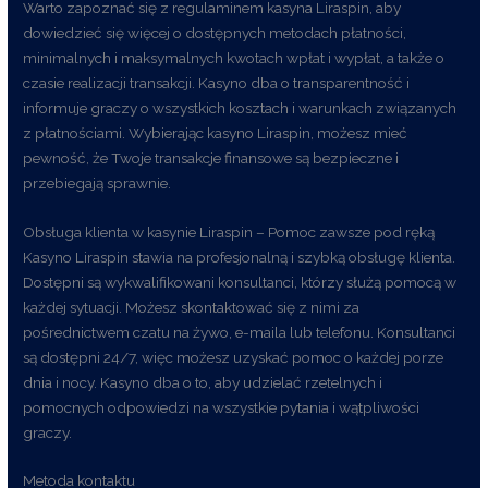
Warto zapoznać się z regulaminem kasyna Liraspin, aby
dowiedzieć się więcej o dostępnych metodach płatności,
minimalnych i maksymalnych kwotach wpłat i wypłat, a także o
czasie realizacji transakcji. Kasyno dba o transparentność i
informuje graczy o wszystkich kosztach i warunkach związanych
z płatnościami. Wybierając kasyno Liraspin, możesz mieć
pewność, że Twoje transakcje finansowe są bezpieczne i
przebiegają sprawnie.
Obsługa klienta w kasynie Liraspin – Pomoc zawsze pod ręką
Kasyno Liraspin stawia na profesjonalną i szybką obsługę klienta.
Dostępni są wykwalifikowani konsultanci, którzy służą pomocą w
każdej sytuacji. Możesz skontaktować się z nimi za
pośrednictwem czatu na żywo, e-maila lub telefonu. Konsultanci
są dostępni 24/7, więc możesz uzyskać pomoc o każdej porze
dnia i nocy. Kasyno dba o to, aby udzielać rzetelnych i
pomocnych odpowiedzi na wszystkie pytania i wątpliwości
graczy.
Metoda kontaktu