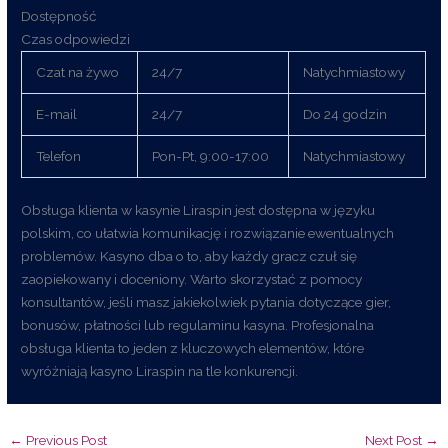
Dostępność
Czas odpowiedzi
Czat na żywo
24/7
Natychmiastowy
E-mail
24/7
Do 24 godzin
Telefon
Pon-Pt, 9:00-17:00
Natychmiastowy
Obsługa klienta w kasynie Liraspin jest dostępna w języku
polskim, co ułatwia komunikację i rozwiązanie ewentualnych
problemów. Kasyno dba o to, aby każdy gracz czuł się
zaopiekowany i doceniony. Warto skorzystać z pomocy
konsultantów, jeśli masz jakiekolwiek pytania dotyczące gier,
bonusów, płatności lub regulaminu kasyna. Profesjonalna
obsługa klienta to jeden z kluczowych elementów, które
wyróżniają kasyno Liraspin na tle konkurencji.
←
Previous Post
Next Post
→