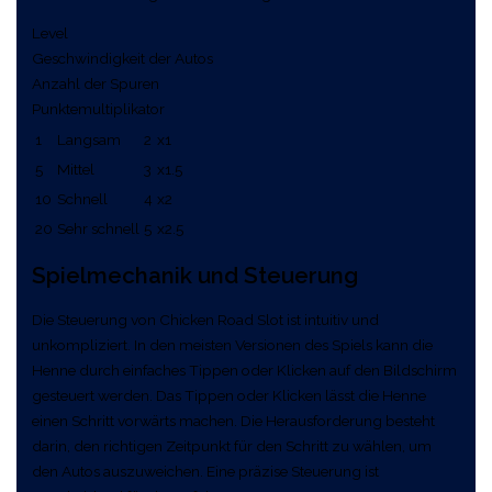
Level
Geschwindigkeit der Autos
Anzahl der Spuren
Punktemultiplikator
1
Langsam
2
x1
5
Mittel
3
x1.5
10
Schnell
4
x2
20
Sehr schnell
5
x2.5
Spielmechanik und Steuerung
Die Steuerung von Chicken Road Slot ist intuitiv und
unkompliziert. In den meisten Versionen des Spiels kann die
Henne durch einfaches Tippen oder Klicken auf den Bildschirm
gesteuert werden. Das Tippen oder Klicken lässt die Henne
einen Schritt vorwärts machen. Die Herausforderung besteht
darin, den richtigen Zeitpunkt für den Schritt zu wählen, um
den Autos auszuweichen. Eine präzise Steuerung ist