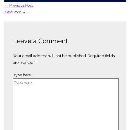
←
Previous Post
Next Post
→
Leave a Comment
Your email address will not be published.
Required fields
are marked
*
Type here..