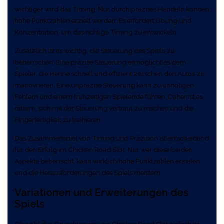
wichtiger wird das Timing. Nur durch präzises Handeln können
hohe Punktzahlen erzielt werden. Es erfordert Übung und
Konzentration, um das richtige Timing zu entwickeln.
Zusätzlich ist es wichtig, die Steuerung des Spiels zu
beherrschen. Eine präzise Steuerung ermöglicht es dem
Spieler, die Henne schnell und effizient zwischen den Autos zu
manövrieren. Eine unpräzise Steuerung kann zu unnötigen
Fehlern und einem frühzeitigen Spielende führen. Daher ist es
ratsam, sich mit der Steuerung vertraut zu machen und die
Fingerfertigkeit zu trainieren.
Das Zusammenspiel von Timing und Präzision ist entscheidend
für den Erfolg im Chicken Road Slot. Nur wer diese beiden
Aspekte beherrscht, kann wirklich hohe Punktzahlen erzielen
und die Herausforderungen des Spiels meistern.
Variationen und Erweiterungen des
Spiels
Obwohl das Grundprinzip von Chicken Road Slot einfach ist,