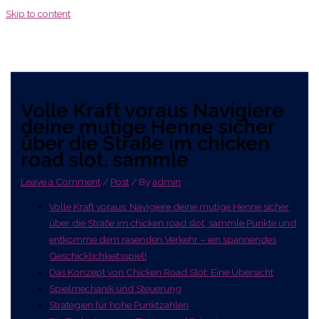
Skip to content
Volle Kraft voraus Navigiere
deine mutige Henne sicher
über die Straße im chicken
road slot, sammle
Leave a Comment
/
Post
/ By
admin
Volle Kraft voraus: Navigiere deine mutige Henne sicher
über die Straße im chicken road slot, sammle Punkte und
entkomme dem rasenden Verkehr – ein spannendes
Geschicklichkeitsspiel!
Das Konzept von Chicken Road Slot: Eine Übersicht
Spielmechanik und Steuerung
Strategien für hohe Punktzahlen