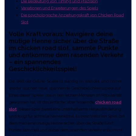
Die Bedeutung von Timing und Präzision
Variationen und Erweiterungen des Spiels
Die psychologische Anziehungskraft von Chicken Road
Slot
Volle Kraft voraus: Navigiere deine
mutige Henne sicher über die Straße
im chicken road slot, sammle Punkte
und entkomme dem rasenden Verkehr
– ein spannendes
Geschicklichkeitsspiel!
Die Welt der Online-Spiele ist ständig im Wandel, und immer
wieder tauchen neue, spannende Geschicklichkeitsspiele auf.
Eines dieser Spiele, das in den letzten Monaten an Popularität
gewonnen hat, ist das einfache, aber fesselnde
chicken road
slot
. Dieses Spiel bietet eine unterhaltsame Herausforderung
und sorgt für schnelle Nervenkitzel. Es beschreibt ein Spiel, bei
dem man eine mutige Henne sicher über die Straße führt,
Punkte sammelt und dabei dem rasenden Verkehr entkommt.