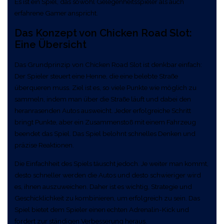
Es ist ein Spiel, das sowohl Gelegenheitsspieler als auch
erfahrene Gamer anspricht.
Das Konzept von Chicken Road Slot:
Eine Übersicht
Das Grundprinzip von Chicken Road Slot ist denkbar einfach:
Der Spieler steuert eine Henne, die eine belebte Straße
überqueren muss. Ziel ist es, so viele Punkte wie möglich zu
sammeln, indem man über die Straße läuft und dabei den
heranrasenden Autos ausweicht. Jeder erfolgreiche Schritt
bringt Punkte, aber ein Zusammenstoß mit einem Fahrzeug
beendet das Spiel. Das Spiel belohnt schnelles Denken und
präzise Reaktionen.
Die Einfachheit des Spiels täuscht jedoch. Je weiter man kommt,
desto schneller werden die Autos und desto schwieriger wird
es, ihnen auszuweichen. Daher ist es wichtig, Strategie und
Geschicklichkeit zu kombinieren, um erfolgreich zu sein. Das
Spiel bietet dem Spieler einen echten Adrenalin-Kick und
fordert zur ständigen Verbesserung heraus.