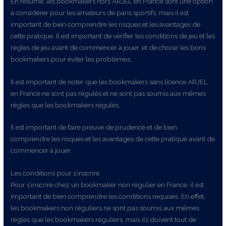
En résumé, les bookmakers hors ARJEL en France sont une option
à considérer pour les amateurs de paris sportifs, mais il est
important de bien comprendre les risques et les avantages de
cette pratique. Il est important de vérifier les conditions de jeu et les
règles de jeu avant de commencer à jouer, et de choisir les bons
bookmakers pour éviter les problèmes.
Il est important de noter que les bookmakers sans licence ARJEL
en France ne sont pas régulés et ne sont pas soumis aux mêmes
règles que les bookmakers régulés.
Il est important de faire preuve de prudence et de bien
comprendre les risques et les avantages de cette pratique avant de
commencer à jouer.
Les conditions pour s’inscrire
Pour s’inscrire chez un bookmaker non régulier en France, il est
important de bien comprendre les conditions requises. En effet,
les bookmakers non réguliers ne sont pas soumis aux mêmes
règles que les bookmakers réguliers, mais ils doivent tout de