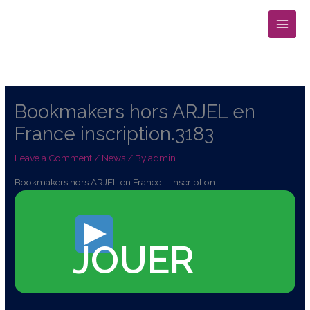
Skip
to
content
Bookmakers hors ARJEL en
France inscription.3183
Leave a Comment
/
News
/ By
admin
Bookmakers hors ARJEL en France – inscription
JOUER