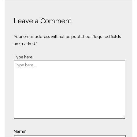
Leave a Comment
Your email address will not be published.
Required fields
are marked
*
Type here..
Name*