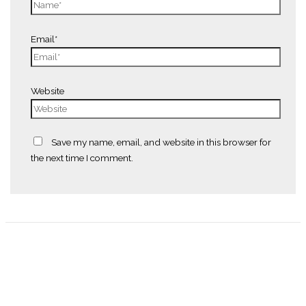
Email*
Website
Save my name, email, and website in this browser for
the next time I comment.
Call for All Your​