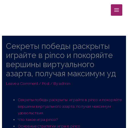
Skip
to
content
Секреты победы раскрыты
играйте в pinco и покоряйте
вершины виртуального
азарта, получая максимум уд
Leave a Comment
/
Post
/ By
admin
Секреты победы раскрыты: играйте в pinco и покоряйте
вершины виртуального азарта, получая максимум
удовольствия.
Что такое игра pinco?
Основные стратегии игры в pinco