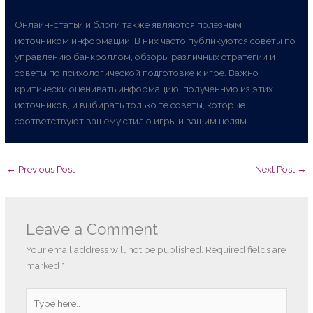
Онлайн-статьи и блоги также являются полезным
источником информации. В них часто публикуются советы по
управлению банкроллом, обзоры различных стратегий и
советы по психологической подготовке к игре. Важно
критически оценивать информацию, полученную из этих
источников, и выбирать только те советы, которые
соответствуют вашему стилю игры и вашим целям.
←
Previous Post
Next Post
→
Leave a Comment
Your email address will not be published.
Required fields are
marked
*
Type
here..