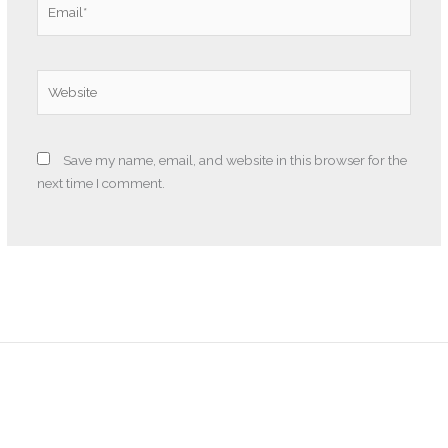
Email*
Website
Save my name, email, and website in this browser for the
next time I comment.
Call for All Your​