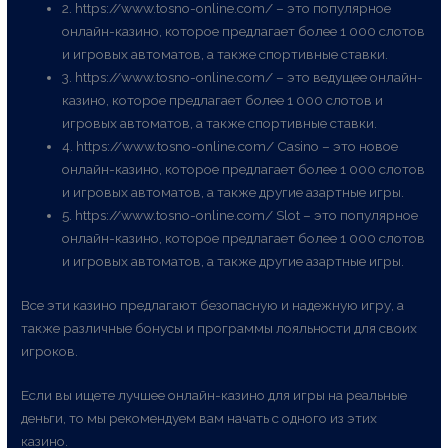
2. https://www.tosno-online.com/ – это популярное
онлайн-казино, которое предлагает более 1 000 слотов
и игровых автоматов, а также спортивные ставки.
3. https://www.tosno-online.com/ – это ведущее онлайн-
казино, которое предлагает более 1 000 слотов и
игровых автоматов, а также спортивные ставки.
4. https://www.tosno-online.com/ Casino – это новое
онлайн-казино, которое предлагает более 1 000 слотов
и игровых автоматов, а также другие азартные игры.
5. https://www.tosno-online.com/ Slot – это популярное
онлайн-казино, которое предлагает более 1 000 слотов
и игровых автоматов, а также другие азартные игры.
Все эти казино предлагают безопасную и надежную игру, а
также различные бонусы и программы лояльности для своих
игроков.
Если вы ищете лучшее онлайн-казино для игры на реальные
деньги, то мы рекомендуем вам начать с одного из этих
казино.