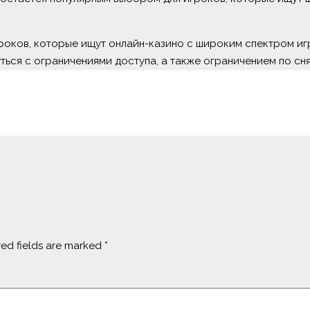
роков, которые ищут онлайн-казино с широким спектром иг
уться с ограничениями доступа, а также ограничением по сн
red fields are marked
*