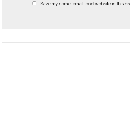
Save my name, email, and website in this br
Cal
Copyright © 2026 Hopunity helping welfare foundati