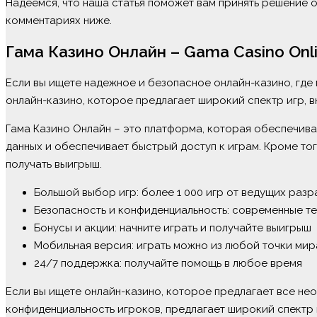
Надеемся, что наша статья поможет вам принять решение о
комментариях ниже.
Гама Казино Онлайн – Gama Casino Onl
Если вы ищете надежное и безопасное онлайн-казино, где 
онлайн-казино, которое предлагает широкий спектр игр, вк
Гама Казино Онлайн – это платформа, которая обеспечива
данных и обеспечивает быстрый доступ к играм. Кроме тог
получать выигрыш.
Большой выбор игр: более 1 000 игр от ведущих раз
Безопасность и конфиденциальность: современные те
Бонусы и акции: начните играть и получайте выигрыш
Мобильная версия: играть можно из любой точки мир
24/7 поддержка: получайте помощь в любое время
Если вы ищете онлайн-казино, которое предлагает все нео
конфиденциальность игроков, предлагает широкий спектр и