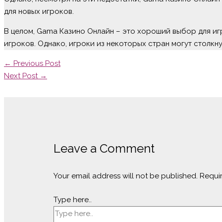
для новых игроков.
В целом, Gama Казино Онлайн – это хороший выбор для иг
игроков. Однако, игроки из некоторых стран могут столкн
←
Previous Post
Next Post
→
Leave a Comment
Your email address will not be published.
Requi
Type here..