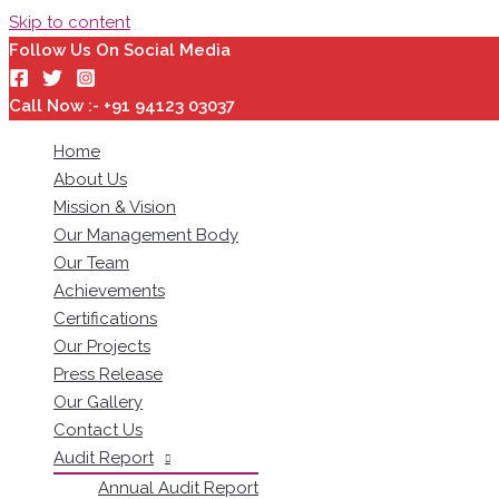
Skip to content
Follow Us On Social Media
Call Now :-
+91 94123 03037
Home
About Us
Mission & Vision
Our Management Body
Our Team
Achievements
Certifications
Our Projects
Press Release
Our Gallery
Contact Us
Audit Report
Annual Audit Report