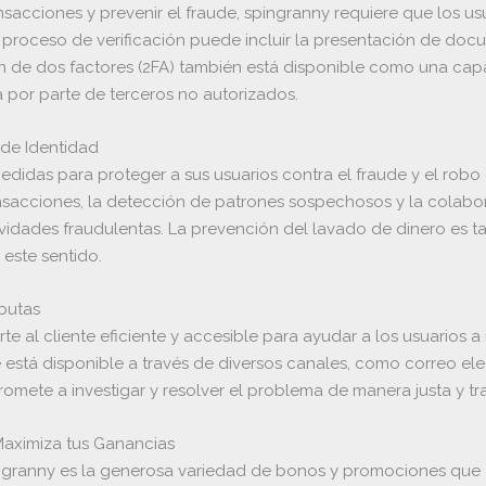
ansacciones y prevenir el fraude, spingranny requiere que los us
te proceso de verificación puede incluir la presentación de do
ión de dos factores (2FA) también está disponible como una cap
a por parte de terceros no autorizados.
 de Identidad
didas para proteger a sus usuarios contra el fraude y el robo 
ansacciones, la detección de patrones sospechosos y la colabo
idades fraudulentas. La prevención del lavado de dinero es ta
 este sentido.
sputas
te al cliente eficiente y accesible para ayudar a los usuarios 
e está disponible a través de diversos canales, como correo elec
omete a investigar y resolver el problema de manera justa y tr
Maximiza tus Ganancias
ingranny es la generosa variedad de bonos y promociones que 