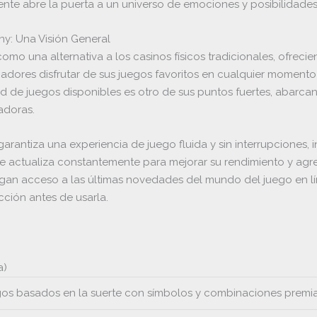
nte abre la puerta a un universo de emociones y posibilidades
y: Una Visión General
omo una alternativa a los casinos físicos tradicionales, ofreci
ugadores disfrutar de sus juegos favoritos en cualquier moment
dad de juegos disponibles es otro de sus puntos fuertes, abar
adoras.
arantiza una experiencia de juego fluida y sin interrupciones, 
se actualiza constantemente para mejorar su rendimiento y agr
gan acceso a las últimas novedades del mundo del juego en líne
icción antes de usarla.
a)
os basados en la suerte con símbolos y combinaciones premi