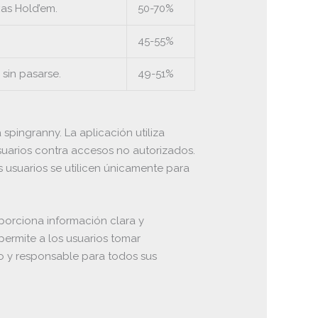
xas Hold’em.
50-70%
45-55%
sin pasarse.
49-51%
spingranny. La aplicación utiliza
suarios contra accesos no autorizados.
s usuarios se utilicen únicamente para
oporciona información clara y
permite a los usuarios tomar
o y responsable para todos sus