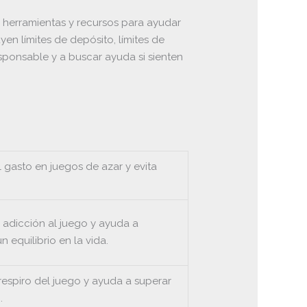
e herramientas y recursos para ayudar
yen límites de depósito, límites de
sponsable y a buscar ayuda si sienten
l gasto en juegos de azar y evita
a adicción al juego y ayuda a
 equilibrio en la vida.
respiro del juego y ayuda a superar
.