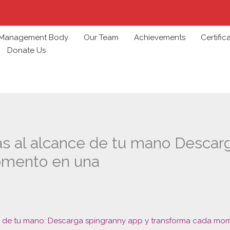
 Management Body
Our Team
Achievements
Certific
Donate Us
s al alcance de tu mano Descar
omento en una
e de tu mano: Descarga spingranny app y transforma cada mo