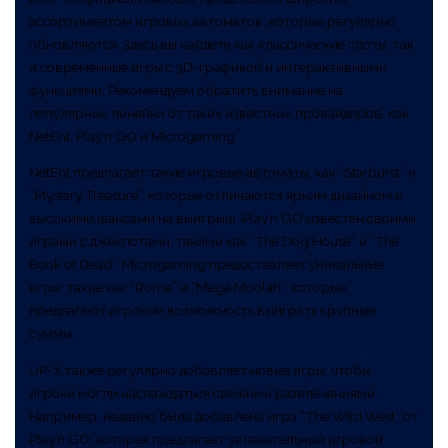
ассортиментом игровых автоматов, которые регулярно
обновляются. Здесь вы найдете как классические слоты, так
и современные игры с 3D-графикой и интерактивными
функциями. Рекомендуем обратить внимание на
популярные линейки от таких известных провайдеров, как
NetEnt, Play’n GO и Microgaming.
NetEnt предлагает такие игровые автоматы, как “Starburst” и
“Mystery Treasure”, которые отличаются ярким дизайном и
высокими шансами на выигрыш. Play’n GO известен своими
играми с джекпотами, такими как “The Dog House” и “The
Book of Dead”. Microgaming предоставляет уникальные
игры, такие как “Rome” и “Mega Moolah”, которые
предлагают игрокам возможность выиграть крупные
суммы.
UP-X также регулярно добавляет новые игры, чтобы
игроки могли наслаждаться свежими развлечениями.
Например, недавно была добавлена игра “The Wild West” от
Play’n GO, которая предлагает увлекательный игровой