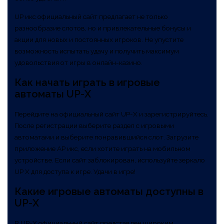
UP икс официальный сайт предлагает не только
разнообразие слотов, но и привлекательные бонусы и
акции для новых и постоянных игроков. Не упустите
возможность испытать удачу и получить максимум
удовольствия от игры в онлайн-казино.
Как начать играть в игровые
автоматы UP-X
Перейдите на официальный сайт UP-X и зарегистрируйтесь.
После регистрации выберите раздел с игровыми
автоматами и выберите понравившийся слот. Загрузите
приложение AP икс, если хотите играть на мобильном
устройстве. Если сайт заблокирован, используйте зеркало
UP X для доступа к игре. Удачи в игре!
Какие игровые автоматы доступны в
UP-X
В UP-X официальный сайт представлен широким