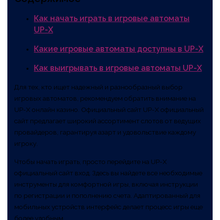
Как начать играть в игровые автоматы
UP-X
Какие игровые автоматы доступны в UP-X
Как выигрывать в игровые автоматы UP-X
Для тех, кто ищет надежный и разнообразный выбор
игровых автоматов, рекомендуем обратить внимание на
UP-X онлайн казино. Официальный сайт UP-X официальный
сайт предлагает широкий ассортимент слотов от ведущих
провайдеров, гарантируя азарт и удовольствие каждому
игроку.
Чтобы начать играть, просто перейдите на UP-X
официальный сайт вход. Здесь вы найдете все необходимые
инструменты для комфортной игры, включая инструкции
по регистрации и пополнению счета. Адаптированный для
мобильных устройств интерфейс делает процесс игры еще
более удобным.