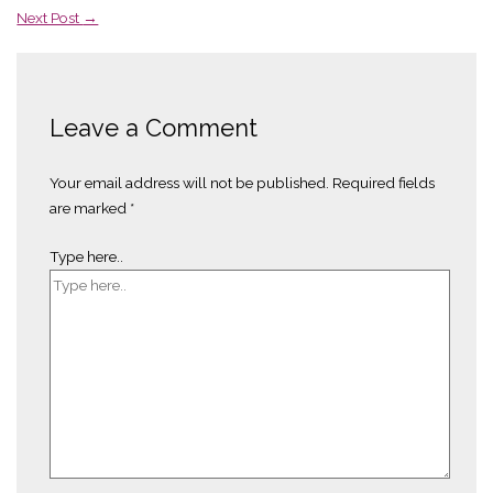
Next Post
→
Leave a Comment
Your email address will not be published.
Required fields
are marked
*
Type here..