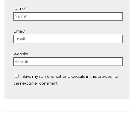
Name*
Email*
Website
Save my name, email, and website in this browser for
the next time I comment.