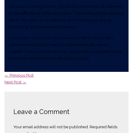
Les joueurs ont également signalé des problèmes de paiement
et des difficultés à retirer leurs gains. “J’ai eu des problèmes pour
retirer mon gain, j’ai dû attendre un moment pour que ça
fonctionne”, explique un autre joueur.
Conclusion : Les retours des joueurs sur Betify Casino sont
généralement positifs, mais il y a également des retours
négatifs. Il est important de noter que les retours peuvent varier
en fonction de l’expérience de chaque joueur.
←
Previous Post
Next Post
→
Leave a Comment
Your email address will not be published.
Required fields