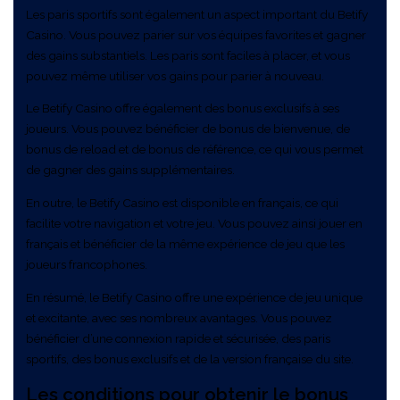
Les paris sportifs sont également un aspect important du Betify
Casino. Vous pouvez parier sur vos équipes favorites et gagner
des gains substantiels. Les paris sont faciles à placer, et vous
pouvez même utiliser vos gains pour parier à nouveau.
Le Betify Casino offre également des bonus exclusifs à ses
joueurs. Vous pouvez bénéficier de bonus de bienvenue, de
bonus de reload et de bonus de référence, ce qui vous permet
de gagner des gains supplémentaires.
En outre, le Betify Casino est disponible en français, ce qui
facilite votre navigation et votre jeu. Vous pouvez ainsi jouer en
français et bénéficier de la même expérience de jeu que les
joueurs francophones.
En résumé, le Betify Casino offre une expérience de jeu unique
et excitante, avec ses nombreux avantages. Vous pouvez
bénéficier d’une connexion rapide et sécurisée, des paris
sportifs, des bonus exclusifs et de la version française du site.
Les conditions pour obtenir le bonus