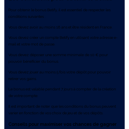
Pour obtenir le bonus Betify, il est essentiel de respecter les
conditions suivantes :
Vous devez avoir au moins 18 ans et être résident en France.
Vous devez créer un compte Betify en utilisant votre adresse e-
mail et votre mot de passe.
Vous devez déposer une somme minimale de 10 € pour
pouvoir bénéficier du bonus.
Vous devez jouer au moins 5 fois votre dépôt pour pouvoir
retirer vos gains.
Le bonus est valable pendant 7 jours à compter de la création
de votre compte.
Il est important de noter que les conditions du bonus peuvent
varier en fonction de vos choix de jeu et de vos dépôts.
Conseils pour maximiser vos chances de gagner