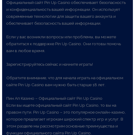
Официальный сайт Pin Up Casino обеспечивает безопасность
и конфиденциальность вашей информации. Он использует
современные технологии для защиты вашего аккаунта и
обеспечивает безопасность вашей информации.
Если у вас возникли вопросы или проблемы, вы можете
обратиться к поддержке Pin Up Casino. Они готовы помочь
вам в любое время.
Зарегистрируйтесь сейчас и начните играть!
Обратите внимание, что для начала играть на официальном
сайте Pin Up Casino вам нужно быть старше 18 лет.
Пин Ап Казино – Официальный сайт Pin Up Casino
Если вы ищете официальный сайт Pin Up Casino, то вы на
правом пути. Pin Up Casino – это популярное онлайн-казино,
которое предлагает игрокам широкий спектр игр и услуг. В
этом разделе мы рассмотрим основные преимущества и
функции официального сайта Pin Up Casino.