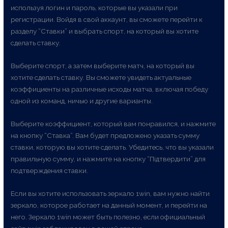
используя логин и пароль, которые вы указали при
регистрации. Войдя в свой аккаунт, вы сможете перейти к
разделу “Ставки” и выбрать спорт, на который вы хотите
сделать ставку.
Выберите спорт, а затем выберите матч, на который вы
хотите сделать ставку. Вы сможете увидеть актуальные
коэффициенты на различные исходы матча, включая победу
одной из команд, ничью и другие варианты.
Выберите коэффициент, который вам понравился, и нажмите
на кнопку “Ставка”. Вам будет предложено указать сумму
ставки, которую вы хотите сделать. Убедитесь, что вы указали
правильную сумму, и нажмите на кнопку “Підтвердити” для
подтверждения ставки.
Если вы хотите использовать зеркало 1win, вам нужно найти
зеркало, которое работает на данный момент, и перейти на
него. Зеркало 1win может быть полезно, если официальный