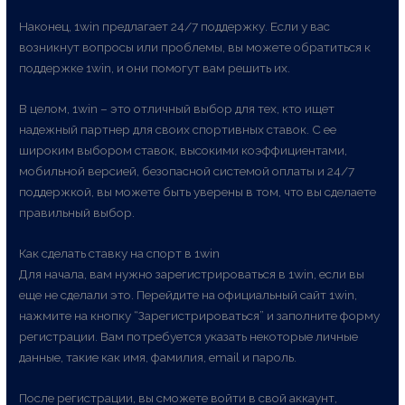
Наконец, 1win предлагает 24/7 поддержку. Если у вас
возникнут вопросы или проблемы, вы можете обратиться к
поддержке 1win, и они помогут вам решить их.
В целом, 1win – это отличный выбор для тех, кто ищет
надежный партнер для своих спортивных ставок. С ее
широким выбором ставок, высокими коэффициентами,
мобильной версией, безопасной системой оплаты и 24/7
поддержкой, вы можете быть уверены в том, что вы сделаете
правильный выбор.
Как сделать ставку на спорт в 1win
Для начала, вам нужно зарегистрироваться в 1win, если вы
еще не сделали это. Перейдите на официальный сайт 1win,
нажмите на кнопку “Зарегистрироваться” и заполните форму
регистрации. Вам потребуется указать некоторые личные
данные, такие как имя, фамилия, email и пароль.
После регистрации, вы сможете войти в свой аккаунт,