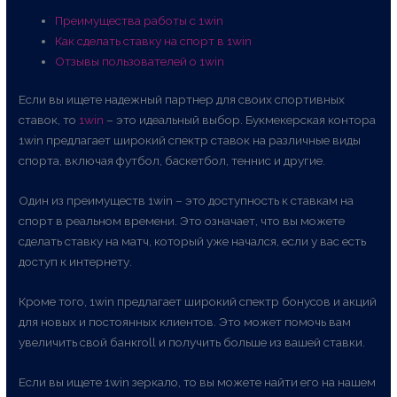
Преимущества работы с 1win
Как сделать ставку на спорт в 1win
Отзывы пользователей о 1win
Если вы ищете надежный партнер для своих спортивных
ставок, то
1win
– это идеальный выбор. Букмекерская контора
1win предлагает широкий спектр ставок на различные виды
спорта, включая футбол, баскетбол, теннис и другие.
Один из преимуществ 1win – это доступность к ставкам на
спорт в реальном времени. Это означает, что вы можете
сделать ставку на матч, который уже начался, если у вас есть
доступ к интернету.
Кроме того, 1win предлагает широкий спектр бонусов и акций
для новых и постоянных клиентов. Это может помочь вам
увеличить свой банкroll и получить больше из вашей ставки.
Если вы ищете 1win зеркало, то вы можете найти его на нашем