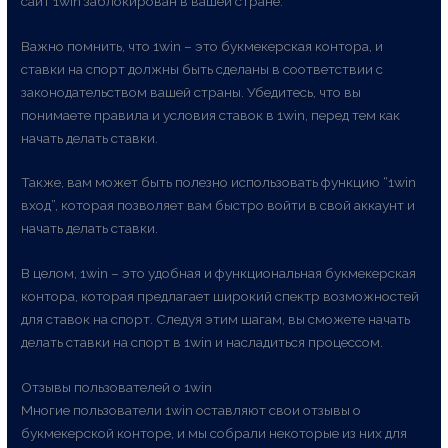
сайт 1win заблокирован в вашей стране.
Важно помнить, что 1win – это букмекерская контора, и
ставки на спорт должны быть сделаны в соответствии с
законодательством вашей страны. Убедитесь, что вы
понимаете правила и условия ставок в 1win, перед тем как
начать делать ставки.
Также, вам может быть полезно использовать функцию “1win
вход”, которая позволяет вам быстро войти в свой аккаунт и
начать делать ставки.
В целом, 1win – это удобная и функциональная букмекерская
контора, которая предлагает широкий спектр возможностей
для ставок на спорт. Следуя этим шагам, вы сможете начать
делать ставки на спорт в 1win и насладиться процессом.
Отзывы пользователей о 1win
Многие пользователи 1win оставляют свои отзывы о
букмекерской конторе, и мы собрали некоторые из них для