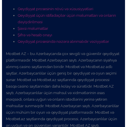
Qeydiyyat prosesinin növü və xüsusiyyətləri
Qeydiyyat üçün istifadəçilər üçün məlumatları və onların
dəyişdirilməsi
Şəxsi məlumatlar
Şifrə və hesab onayı
Qeydiyyat prosesində nəzərə alınmalıdır vəziyyətlər
Mostbet AZ – bu Azerbaycanda çox sevgili və güvenilir qeydiyyat
platformasıdır. Mostbet Azerbaycan saytı, Azerbaycanın siyahıya
alınmış casino saytlarından biridir. Mostbet və Mostbet.az adlı
saytlar, Azerbaycanlılar üçün geniş bir qeydiyyat və oyun seçimi
sunar. Mostbet və Mostbet.az saytlarında qeydiyyat processi
basqa casino saytlarından daha kolay və sürətlidır. Mostbet AZ
saytı, Azerbaycanlılar üçün məhsul və xidmətlərinin əsas
məqsədi, onlara uyğun və onların istədlərini yerinə yetirən
məhsullar sunmaqdır. Mostbet Azerbaycan saytı, Azerbaycanlılar
üçün mühüm bir oyun və qeydiyyat platformasıdır. Mostbet və
Mostbet.az saytlarında qeydiyyat processi, Azerbaycanlılar üçün
ən uyğun və ən güvenilən variantdır. Mostbet AZ saytı,