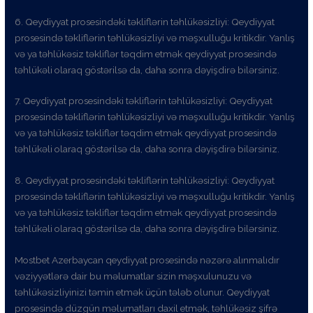
6. Qeydiyyat prosesindəki təkliflərin təhlükəsizliyi: Qeydiyyat
prosesində təkliflərin təhlükəsizliyi və məşxulluğu kritikdir. Yanlış
və ya təhlükəsiz təkliflər təqdim etmək qeydiyyat prosesində
təhlükəli olaraq göstərilsə da, daha sonra dəyişdirə bilərsiniz.
7. Qeydiyyat prosesindəki təkliflərin təhlükəsizliyi: Qeydiyyat
prosesində təkliflərin təhlükəsizliyi və məşxulluğu kritikdir. Yanlış
və ya təhlükəsiz təkliflər təqdim etmək qeydiyyat prosesində
təhlükəli olaraq göstərilsə da, daha sonra dəyişdirə bilərsiniz.
8. Qeydiyyat prosesindəki təkliflərin təhlükəsizliyi: Qeydiyyat
prosesində təkliflərin təhlükəsizliyi və məşxulluğu kritikdir. Yanlış
və ya təhlükəsiz təkliflər təqdim etmək qeydiyyat prosesində
təhlükəli olaraq göstərilsə da, daha sonra dəyişdirə bilərsiniz.
Mostbet Azerbaycan qeydiyyat prosesində nəzərə alınmalıdır
vəziyyətlərə dair bu məlumatlar sizin məşxulunuzu və
təhlükəsizliyinizi təmin etmək üçün tələb olunur. Qeydiyyat
prosesində düzgün məlumatları daxil etmək, təhlükəsiz şifrə