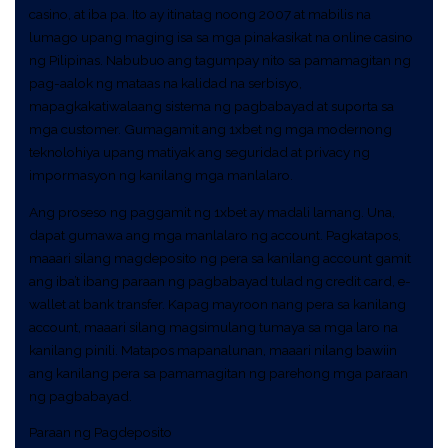
casino, at iba pa. Ito ay itinatag noong 2007 at mabilis na
lumago upang maging isa sa mga pinakasikat na online casino
ng Pilipinas. Nabubuo ang tagumpay nito sa pamamagitan ng
pag-aalok ng mataas na kalidad na serbisyo,
mapagkakatiwalaang sistema ng pagbabayad at suporta sa
mga customer. Gumagamit ang 1xbet ng mga modernong
teknolohiya upang matiyak ang seguridad at privacy ng
impormasyon ng kanilang mga manlalaro.
Ang proseso ng paggamit ng 1xbet ay madali lamang. Una,
dapat gumawa ang mga manlalaro ng account. Pagkatapos,
maaari silang magdeposito ng pera sa kanilang account gamit
ang iba’t ibang paraan ng pagbabayad tulad ng credit card, e-
wallet at bank transfer. Kapag mayroon nang pera sa kanilang
account, maaari silang magsimulang tumaya sa mga laro na
kanilang pinili. Matapos mapanalunan, maaari nilang bawiin
ang kanilang pera sa pamamagitan ng parehong mga paraan
ng pagbabayad.
Paraan ng Pagdeposito