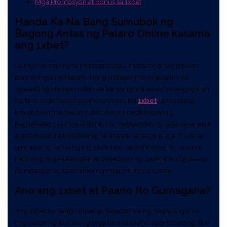
Mga Promosyon at Bonus sa 1xbet
Handa Ka Na Bang Sumubok ng
Bagong Antas ng Palaro Online kasama
ang 1xbet?
Sa mundo ng online na pagsusugal, maraming pagpipilian
para sa mga manlalaro. Isang plataporma na patuloy na
umaakit ng atensyon dahil sa kanyang malawak na pagpipilian
ng laro, mga taya at promosyon ay ang
1xbet
. Ito ay isang
kilalang kumpanya sa industriya, na nagbibigay ng
pagkakataon sa mga Pilipino na magkaroon ng kapanapanabik
at potensyal na kumikitang karanasan sa pagsusugal mula sa
ginhawa ng kanilang mga tahanan. Sa artikulong ito, susuriin
natin ang mga katangian at benepisyo ng 1xbet at kung paano
ito nakatayo sa karamihan ng mga online na casino.
Ano ang 1xbet at Paano Ito Gumagana?
Ang 1xbet ay isang online na plataporma ng pagsusugal na
nag-aalok ng iba’t ibang mga laro sa casino, sports betting, live