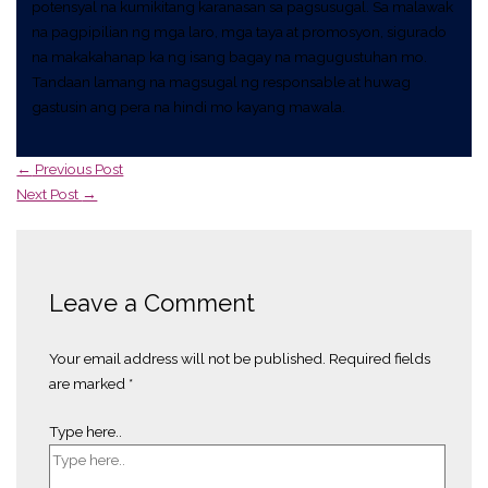
potensyal na kumikitang karanasan sa pagsusugal. Sa malawak
na pagpipilian ng mga laro, mga taya at promosyon, sigurado
na makakahanap ka ng isang bagay na magugustuhan mo.
Tandaan lamang na magsugal ng responsable at huwag
gastusin ang pera na hindi mo kayang mawala.
←
Previous Post
Next Post
→
Leave a Comment
Your email address will not be published.
Required fields
are marked
*
Type here..