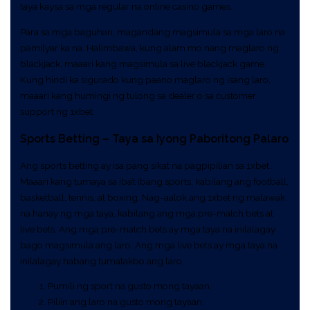
taya kaysa sa mga regular na online casino games.
Para sa mga baguhan, magandang magsimula sa mga laro na
pamilyar ka na. Halimbawa, kung alam mo nang maglaro ng
blackjack, maaari kang magsimula sa live blackjack game.
Kung hindi ka sigurado kung paano maglaro ng isang laro,
maaari kang humingi ng tulong sa dealer o sa customer
support ng 1xbet.
Sports Betting – Taya sa Iyong Paboritong Palaro
Ang sports betting ay isa pang sikat na pagpipilian sa 1xbet.
Maaari kang tumaya sa iba’t ibang sports, kabilang ang football,
basketball, tennis, at boxing. Nag-aalok ang 1xbet ng malawak
na hanay ng mga taya, kabilang ang mga pre-match bets at
live bets. Ang mga pre-match bets ay mga taya na inilalagay
bago magsimula ang laro. Ang mga live bets ay mga taya na
inilalagay habang tumatakbo ang laro.
Pumili ng sport na gusto mong tayaan.
Piliin ang laro na gusto mong tayaan.