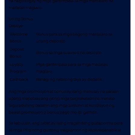
na nagbibigay ng mga gantimpala sa mga manlalaro na
madalas maglaro.
Uri ng Bonus
Detalye
Welcome
Bonus para sa mga bagong manlalaro sa
Bonus
unang deposito.
Deposit
Bonus sa mga susunod na deposito.
Bonus
Loyalty
Mga gantimpala para sa mga madalas
Program
maglaro.
Cashback
Bahagi ng natalong taya ay ibabalik.
Ang mga promosyon at bonus ay isang mahusay na paraan
upang mapataas ang iyong mga pagkakataon na manalo.
Siguraduhing basahin ang mga tuntunin at kundisyon ng
bawat promosyon o bonus bago mo ito gamitin.
Sa kabuuan, ang 1xbet ay isang magandang plataporma para
sa mga Pilipinong gustong magkaroon ng kapanapanabik at