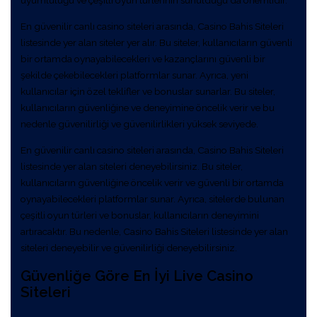
uyumluluğu ve çeşitli oyun türlerinin sunulduğu da önemlidir.
En güvenilir canlı casino siteleri arasında, Casino Bahis Siteleri
listesinde yer alan siteler yer alır. Bu siteler, kullanıcıların güvenli
bir ortamda oynayabilecekleri ve kazançlarını güvenli bir
şekilde çekebilecekleri platformlar sunar. Ayrıca, yeni
kullanıcılar için özel teklifler ve bonuslar sunarlar. Bu siteler,
kullanıcıların güvenliğine ve deneyimine öncelik verir ve bu
nedenle güvenilirliği ve güvenilirlikleri yüksek seviyede.
En güvenilir canlı casino siteleri arasında, Casino Bahis Siteleri
listesinde yer alan siteleri deneyebilirsiniz. Bu siteler,
kullanıcıların güvenliğine öncelik verir ve güvenli bir ortamda
oynayabilecekleri platformlar sunar. Ayrıca, sitelerde bulunan
çeşitli oyun türleri ve bonuslar, kullanıcıların deneyimini
artıracaktır. Bu nedenle, Casino Bahis Siteleri listesinde yer alan
siteleri deneyebilir ve güvenilirliği deneyebilirsiniz.
Güvenliğe Göre En İyi Live Casino
Siteleri