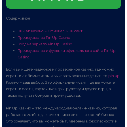
Содержимое
Пин Ап казино – Официальный сайт
Преимущества Pin Up Casino
Вход на зеркало Pin Up Casino
Преимущества и функции официального сайта Pin Up
Casino
Если вы ищете надежное и проверенное казино, где можно
играть в любимые игры и выиграть реальные деньги, то
pin up
Казино – ваш выбор. Это официальный сайт, где вы можете
играть в слоты, карточные игры, рулетку и другие игры, а
также получать бонусы и преимущества.
Pin Up Казино – это международная онлайн-казино, которая
работает с 2016 года и имеет лицензию на игорный бизнес.
Это означает, что вы можете быть уверены в безопасности и