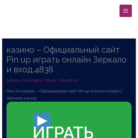
Skip
to
content
казино – Официальный сайт
Pin up играть онлайн Зеркало
и вход.4838
Leave a Comment
/
News
/ By
admin
Пин Ап казино – Официальный сайт Pin up играть онлайн |
Зеркало и вход
ИГРАТЬ