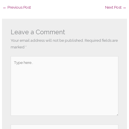
←
Previous Post
Next Post
→
Leave a Comment
Your email address will not be published.
Required fields are
marked
*
Type
here..
Name*