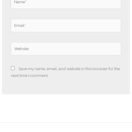
Email*
Website
Save my name, email, and website in this browser for the
next time I comment.