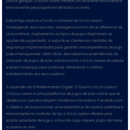
última geração, o bizzo casino oferece um ambiente envolvente e
emocionante para jogadores de todos os níveis.
Este artigo explora a fundo o universo do bizzo casino,
investigando seus recursos, vantagens e como ele se diferencia da
concorrência. Analisaremos os tipos de jogos disponíveis, as
opções de pagamento, o suporte ao cliente e as medidas de
segurança implementadas para garantir uma experiência de jogo
justa e transparente. Além disso, abordaremos as tendências do
mercado de jogos de azar online e como o bizzo casino se adapta
a essas mudanças para continuar oferecendo o melhor
entretenimento aos seus usuários.
A Ascensão do Entretenimento Digital: O Que é o bizzo casino?
O bizzo casino é uma plataforma de jogos de azar online que se
destaca por sua abordagem moderna e inovadora. Fundado com
o objetivo de proporcionar uma experiência de cassino autêntica e
emocionante no conforto do lar, o bizzo casino oferece uma
ampla variedade de jogos, incluindo caça-níqueis, jogos de mesa
e cassino ao vivo.