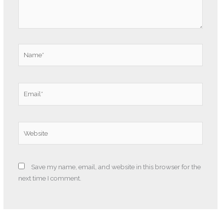
Name*
Email*
Website
Save my name, email, and website in this browser for the
next time I comment.