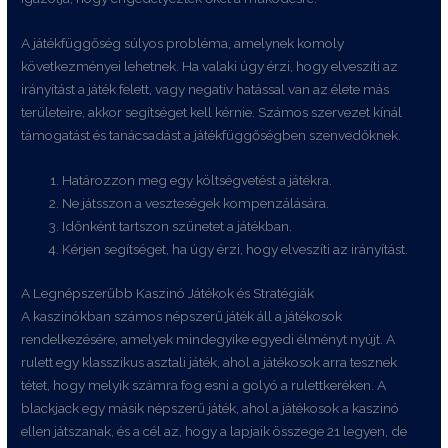
A játékfüggőség súlyos probléma, amelynek komoly
következményei lehetnek. Ha valaki úgy érzi, hogy elveszíti az
irányítást a játék felett, vagy negatív hatással van az élete más
területeire, akkor segítséget kell kérnie. Számos szervezet kínál
támogatást és tanácsadást a játékfüggőségben szenvedőknek.
Határozzon meg egy költségvetést a játékra.
Ne játsszon a veszteségek kompenzálására.
Időnként tartszon szünetet a játékban.
Kérjen segítséget, ha úgy érzi, hogy elveszíti az irányítást.
A Legnépszerűbb Kaszinó Játékok és Stratégiák
A kaszinókban számos népszerű játék áll a játékosok
rendelkezésére, amelyek mindegyike egyedi élményt nyújt. A
rulett egy klasszikus asztali játék, ahol a játékosok arra tesznek
tétet, hogy melyik számra fog esni a golyó a rulettkeréken. A
blackjack egy másik népszerű játék, ahol a játékosok a kaszinó
ellen játszanak, és a cél az, hogy a lapjaik összege 21 legyen, de