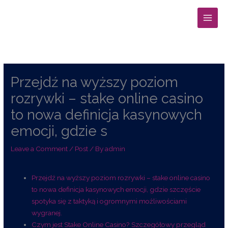
Skip
to
content
Przejdź na wyższy poziom
rozrywki – stake online casino
to nowa definicja kasynowych
emocji, gdzie s
Leave a Comment
/
Post
/ By
admin
Przejdź na wyższy poziom rozrywki – stake online casino
to nowa definicja kasynowych emocji, gdzie szczęście
spotyka się z taktyką i ogromnymi możliwościami
wygranej.
Czym jest Stake Online Casino? Szczegółowy przegląd