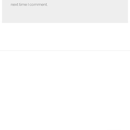
next time I comment.
Call for All Your​
Reservations
+123-456-1010