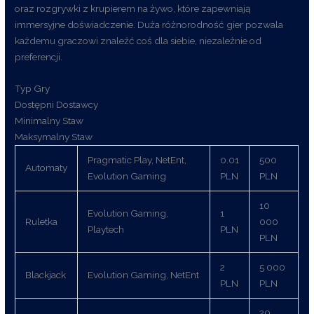
oraz rozgrywki z krupierem na żywo, które zapewniają
immersyjne doświadczenie. Duża różnorodność gier pozwala
każdemu graczowi znaleźć coś dla siebie, niezależnie od
preferencji.
Typ Gry
Dostępni Dostawcy
Minimalny Staw
Maksymalny Staw
Pragmatic Play, NetEnt,
0.01
500
Automaty
Evolution Gaming
PLN
PLN
10
Evolution Gaming,
1
Ruletka
000
Playtech
PLN
PLN
2
5 000
Blackjack
Evolution Gaming, NetEnt
PLN
PLN
20