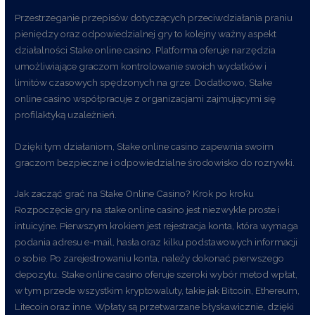
Przestrzeganie przepisów dotyczących przeciwdziałania praniu
pieniędzy oraz odpowiedzialnej gry to kolejny ważny aspekt
działalności Stake online casino. Platforma oferuje narzędzia
umożliwiające graczom kontrolowanie swoich wydatków i
limitów czasowych spędzonych na grze. Dodatkowo, Stake
online casino współpracuje z organizacjami zajmującymi się
profilaktyką uzależnień.
Dzięki tym działaniom, Stake online casino zapewnia swoim
graczom bezpieczne i odpowiedzialne środowisko do rozrywki.
Jak zacząć grać na Stake Online Casino? Krok po kroku
Rozpoczęcie gry na stake online casino jest niezwykle proste i
intuicyjne. Pierwszym krokiem jest rejestracja konta, która wymaga
podania adresu e-mail, hasła oraz kilku podstawowych informacji
o sobie. Po zarejestrowaniu konta, należy dokonać pierwszego
depozytu. Stake online casino oferuje szeroki wybór metod wpłat,
w tym przede wszystkim kryptowaluty, takie jak Bitcoin, Ethereum,
Litecoin oraz inne. Wpłaty są przetwarzane błyskawicznie, dzięki