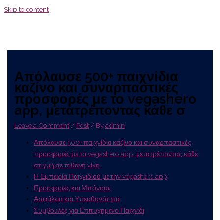
Skip to content
Απόλαυσε 500+ παιχνίδια
καζίνο και συναρπαστικές
προσφορές με το vegashero
app, μετατρέποντας κάθε σ
Leave a Comment
/
Post
/ By
admin
Απόλαυσε 500+ παιχνίδια καζίνο και συναρπαστικές
προσφορές με το vegashero app, μετατρέποντας κάθε
στιγμή σε πιθανή νίκη.
Η Εμπειρία Παιχνιδιού με την vegashero app
Προσφορές και Μπόνους
Ασφάλεια και Υπευθυνότητα
Συμβουλές για Επιτυχημένο Παιχνίδι