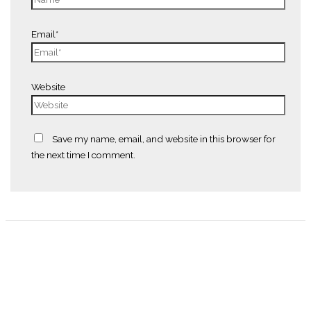
Email*
Website
Save my name, email, and website in this browser for
the next time I comment.
Call for All Your​
Reservations