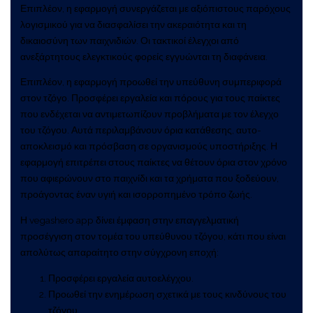
Επιπλέον, η εφαρμογή συνεργάζεται με αξιόπιστους παρόχους
λογισμικού για να διασφαλίσει την ακεραιότητα και τη
δικαιοσύνη των παιχνιδιών. Οι τακτικοί έλεγχοι από
ανεξάρτητους ελεγκτικούς φορείς εγγυώνται τη διαφάνεια.
Επιπλέον, η εφαρμογή προωθεί την υπεύθυνη συμπεριφορά
στον τζόγο. Προσφέρει εργαλεία και πόρους για τους παίκτες
που ενδέχεται να αντιμετωπίζουν προβλήματα με τον έλεγχο
του τζόγου. Αυτά περιλαμβάνουν όρια κατάθεσης, αυτο-
αποκλεισμό και πρόσβαση σε οργανισμούς υποστήριξης. Η
εφαρμογή επιτρέπει στους παίκτες να θέτουν όρια στον χρόνο
που αφιερώνουν στο παιχνίδι και τα χρήματα που ξοδεύουν,
προάγοντας έναν υγιή και ισορροπημένο τρόπο ζωής.
Η vegashero app δίνει έμφαση στην επαγγελματική
προσέγγιση στον τομέα του υπεύθυνου τζόγου, κάτι που είναι
απολύτως απαραίτητο στην σύγχρονη εποχή:
Προσφέρει εργαλεία αυτοελέγχου.
Προωθεί την ενημέρωση σχετικά με τους κινδύνους του
τζόγου.