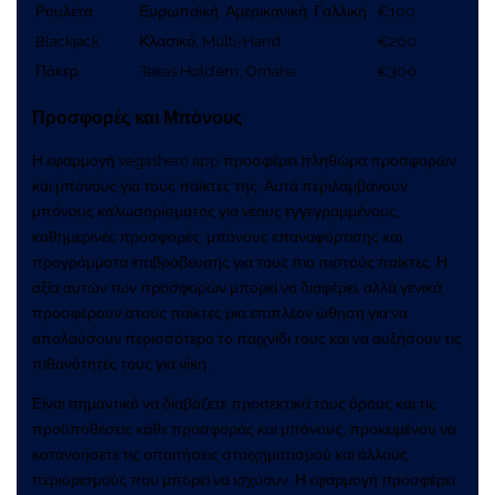
Ρουλέτα
Ευρωπαϊκή, Αμερικανική, Γαλλική
€100
Blackjack
Κλασικό, Multi-Hand
€200
Πόκερ
Texas Hold’em, Omaha
€300
Προσφορές και Μπόνους
Η εφαρμογή vegashero app προσφέρει πληθώρα προσφορών
και μπόνους για τους παίκτες της. Αυτά περιλαμβάνουν
μπόνους καλωσορίσματος για νέους εγγεγραμμένους,
καθημερινές προσφορές, μπόνους επαναφόρτισης και
προγράμματα επιβράβευσης για τους πιο πιστούς παίκτες. Η
αξία αυτών των προσφορών μπορεί να διαφέρει, αλλά γενικά,
προσφέρουν στους παίκτες μια επιπλέον ώθηση για να
απολαύσουν περισσότερο το παιχνίδι τους και να αυξήσουν τις
πιθανότητές τους για νίκη.
Είναι σημαντικό να διαβάζετε προσεκτικά τους όρους και τις
προϋποθέσεις κάθε προσφοράς και μπόνους, προκειμένου να
κατανοήσετε τις απαιτήσεις στοιχηματισμού και άλλους
περιορισμούς που μπορεί να ισχύουν. Η εφαρμογή προσφέρει