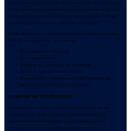
επίσης τακτικές προσφορές και διαγωνισμούς, όπου οι παίκτες
έχουν την ευκαιρία να κερδίσουν επιπλέον έπαθλα και βραβεία.
Η ενεργοποίηση των ειδοποιήσεων είναι ένας καλός τρόπος
για να ενημερώνεστε για τις τελευταίες προσφορές.
Ακολουθεί μια λίστα με τα βασικά βήματα για να επωφεληθείτε
από τις προσφορές της vegashero app:
Εγγραφείτε στην εφαρμογή.
Κάντε μια κατάθεση.
Δηλώστε την προσφορά (αν απαιτείται).
Παίξτε τα αγαπημένα σας παιχνίδια.
Συμπεριλάβετε τα κριτήρια στοιχηματισμού για να
αποκτήσετε πρόσβαση στα κέρδη σας.
Ασφάλεια και Υπευθυνότητα
Η ασφάλεια των παικτών είναι ύψιστης σημασίας για την
vegashero app. Η εφαρμογή χρησιμοποιεί προηγμένες
τεχνολογίες κρυπτογράφησης για την προστασία των
προσωπικών και οικονομικών στοιχείων των παικτών.