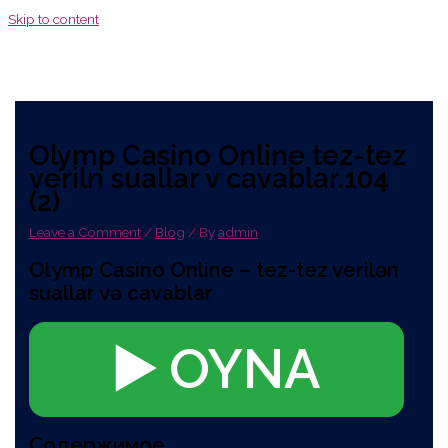
Skip to content
Olymp Casino Online tez-tez
veriln suallar v cavablar.104
(2)
Leave a Comment
/
Blog
/ By
admin
Olymp Casino Online – tez-tez verilən
suallar və cavablar
▶️ OYNA
Содержимое