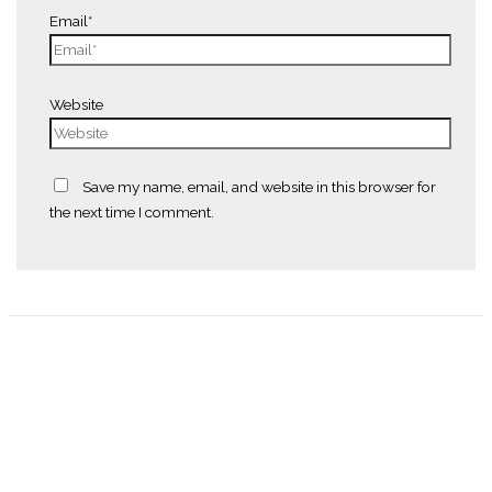
Email*
Website
Save my name, email, and website in this browser for
the next time I comment.
Call for All Your​
Reservations