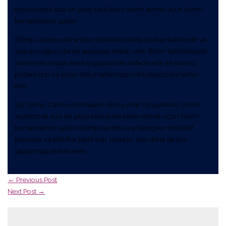
oyunlarında sizə ən yaxşı təcrübəni təmin etmək üçün bizim
komandamız çalışır.
Olimp Casino online sizə müxtəlif ödəniş üsulları təklif edir və
sizə ən uyğun olanını seçməyə imkan verir. Bizim təhlükəsizlik
sistemi ən müasir texnologiyalardan istifadə edir və sizə öz
pullarınızın və şəxsi məlumatlarınızın təhlükəsizliyini təmin
edir.
Siz Olimp Casino Azerbaijan-də oyunlar oynayarkən, bizim
saytımızda sizə ən yaxşı təcrübəni təmin etmək üçün bizim
komandamız çalışır. Olimp kazino sizə həmçinin müxtəlif
bonuslar və təkliflər təklif edir, hansı ki, sizə daha da çox
qazanmaq imkanı verir.
←
Previous Post
Next Post
→