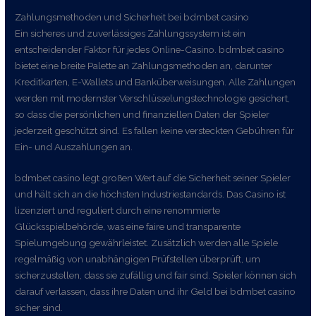
Zahlungsmethoden und Sicherheit bei bdmbet casino
Ein sicheres und zuverlässiges Zahlungssystem ist ein
entscheidender Faktor für jedes Online-Casino. bdmbet casino
bietet eine breite Palette an Zahlungsmethoden an, darunter
Kreditkarten, E-Wallets und Banküberweisungen. Alle Zahlungen
werden mit modernster Verschlüsselungstechnologie gesichert,
so dass die persönlichen und finanziellen Daten der Spieler
jederzeit geschützt sind. Es fallen keine versteckten Gebühren für
Ein- und Auszahlungen an.
bdmbet casino legt großen Wert auf die Sicherheit seiner Spieler
und hält sich an die höchsten Industriestandards. Das Casino ist
lizenziert und reguliert durch eine renommierte
Glücksspielbehörde, was eine faire und transparente
Spielumgebung gewährleistet. Zusätzlich werden alle Spiele
regelmäßig von unabhängigen Prüfstellen überprüft, um
sicherzustellen, dass sie zufällig und fair sind. Spieler können sich
darauf verlassen, dass ihre Daten und ihr Geld bei bdmbet casino
sicher sind.