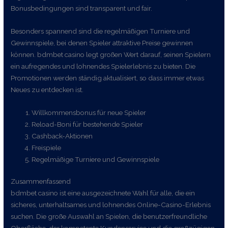
Bonusbedingungen sind transparent und fair.
Besonders spannend sind die regelmäßigen Turniere und
Gewinnspiele, bei denen Spieler attraktive Preise gewinnen
können. bdmbet casino legt großen Wert darauf, seinen Spielern
ein aufregendes und lohnendes Spielerlebnis zu bieten. Die
Promotionen werden ständig aktualisiert, so dass immer etwas
Neues zu entdecken ist.
Willkommensbonus für neue Spieler
Reload-Boni für bestehende Spieler
Cashback-Aktionen
Freispiele
Regelmäßige Turniere und Gewinnspiele
Zusammenfassend
bdmbet casino ist eine ausgezeichnete Wahl für alle, die ein
sicheres, unterhaltsames und lohnendes Online-Casino-Erlebnis
suchen. Die große Auswahl an Spielen, die benutzerfreundliche