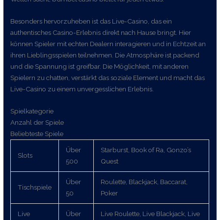
Besonders hervorzuheben ist das Live-Casino, das ein
authentisches Casino-Erlebnis direkt nach Hause bringt. Hier
können Spieler mit echten Dealern interagieren und in Echtzeit an
ihren Lieblingsspielen teilnehmen. Die Atmosphäre ist packend
und die Spannung ist greifbar. Die Möglichkeit, mit anderen
Spielern zu chatten, verstärkt das soziale Element und macht das
Live-Casino zu einem unvergesslichen Erlebnis.
Spielkategorie
Anzahl der Spiele
Beliebteste Spiele
Über
Starburst, Book of Ra, Gonzo’s
Slots
500
Quest
Über
Roulette, Blackjack, Baccarat,
Tischspiele
50
Poker
Live
Über
Live Roulette, Live Blackjack, Live