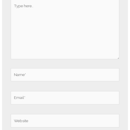
Type
here..
Name*
Email*
Website