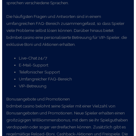
sprechen verschiedene Sprachen.
Die häufigsten Fragen und Antworten sind in einem
umfangreichen FAQ-Bereich zusammengefasst, so dass Spieler
viele Probleme selbst lösen können. Darüber hinaus bietet
bdmbet casino eine personalisierte Betreuung für VIP-Spieler, die
exklusive Boni und Aktionen erhalten.
Live-Chat 24/7
E-Mail-Support
Telefonischer Support
Umfangreicher FAQ-Bereich
VIP-Betreuung
Bonusangebote und Promotionen
bdmbet casino belohnt seine Spieler mit einer Vielzahl von
Bonusangeboten und Promotionen. Neue Spieler erhalten einen
großzügigen Willkommensbonus, mit dem sie ihr Spielguthaben
verdoppeln oder sogar verdreifachen können. Zusätzlich gibt es
regelmäßige Reload-Boni, Cashback-Aktionen und Freispiele. Die