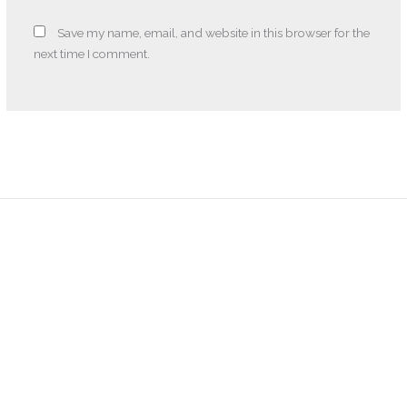
Save my name, email, and website in this browser for the
next time I comment.
Call for All Your​
Reservations