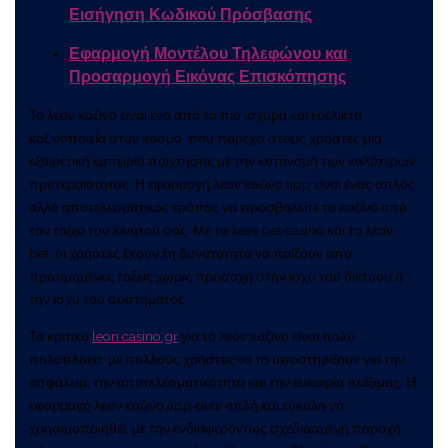
Εισήγηση Κωδικού Πρόσβασης
Εφαρμογή Μοντέλου Τηλεφώνου και
Προσαρμογή Εικόνας Επισκόπησης
Το λεον καζινο είναι ένα από τα πιο ισχυρά και ευέλικτα
καζινοποιεία στον κόσμο, που παρέχει στους χρήστες μια
εξαιρετική εμπειρία παίχτησης με την κατανομή των καλύτερων
προτεραιότητας. Η εφαρμογή λεον καζινο app είναι ένας απλός
αλλά αποτελεσματικός τρόπος να προσβαλείτε το καζινό από
τον τοίχο του κινητού σας. Με το λεον bet casino και το λεον
bet, οι χρήστες έχουν τη δυνατότητα να παίξουν από
προτιμημένες τάξεις χωρίς προσοχή στην ισχύ του δικτύου ή
την ισχύ του συστήματος.
Τα κριτικά
leon casino gr
για το λεον καζινο είναι πολύ
πολύπλοκα, με πολλούς χρήστες να το υποστηρίζουν για την
ασφάλεια, την αποτελεσματικότητα και την ευκαιρία παίξιμας. Η
εφαρμογή λεον καζινο app είναι απλή και εύκολη να
χρησιμοποιηθεί, με την ενδιαφερόντως σχεδιασμένη παροχή