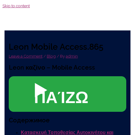
Skip to content
Leon Mobile Access.865
Leave a Comment
/
Blog
/ By
admin
Leon καζίνο – Mobile Access
▶️
ΠΑΊΖΩ
Содержимое
Κατασκευή Τοποθεσίας Αυτοκινήτου και