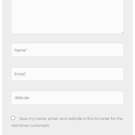
Name*
Email*
Website
Save my name, email, and website in this browser for the
next time I comment.