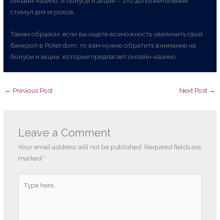
онлайн-казино, и бонусы и акции – это дополнительный
стимул для игроков.
Таким образом, если вы ищете возможность увеличить свой
банкрол в Pokerdom, то вам нужно обратить внимание на
бонусы и акции, которые предлагает онлайн-казино.
←
Previous Post
Next Post
→
Leave a Comment
Your email address will not be published.
Required fields are
marked
*
Type
here..